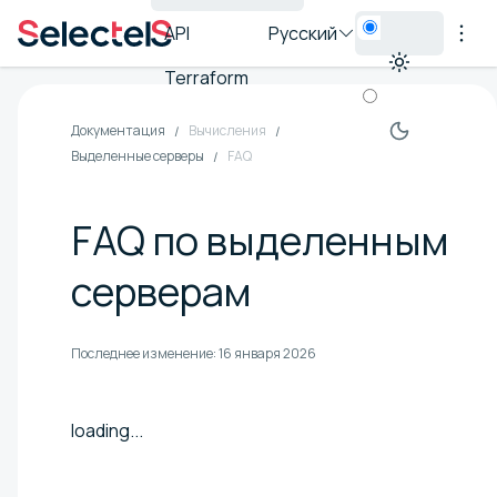
API
Русский
Terraform
Документация
Вычисления
Выделенные серверы
FAQ
FAQ по выделенным
серверам
Последнее изменение:
16 января 2026
loading...