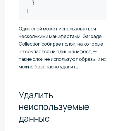
}
]
Один слой может использоваться
несколькими манифестами. Garbage
Collection собирает слои, на которые
не ссылается ни один манифест, —
такие слои не используют образы, и их
можно безопасно удалить.
Удалить
неиспользуемые
данные