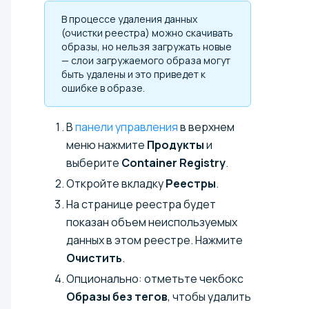
В процессе удаления данных
(очистки реестра) можно скачивать
образы, но нельзя загружать новые
— слои загружаемого образа могут
быть удалены и это приведет к
ошибке в образе.
В
панели управления
в верхнем
меню нажмите
Продукты
и
выберите
Container Registry
.
Откройте вкладку
Реестры
.
На странице реестра будет
показан объем неиспользуемых
данных в этом реестре. Нажмите
Очистить
.
Опционально: отметьте чекбокс
Образы без тегов
, чтобы удалить