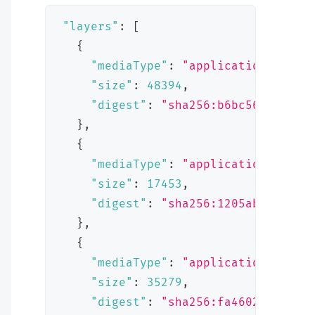
"layers"
:
[
{
"mediaType"
:
"application/vnd.d
"size"
:
48394
,
"digest"
:
"sha256:b6bc5667d566e
}
,
{
"mediaType"
:
"application/vnd.d
"size"
:
17453
,
"digest"
:
"sha256:1205abcd5b522
}
,
{
"mediaType"
:
"application/vnd.d
"size"
:
35279
,
"digest"
:
"sha256:fa46023e1248d