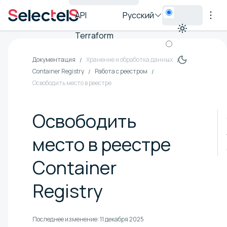
API
Русский
Terraform
Документация
Хранение и обработка данных
Container Registry
Работа с реестром
Освободить место в реестре
Освободить
место в реестре
Container
Registry
Последнее изменение:
11 декабря 2025