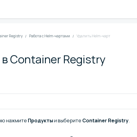
ainer Registry
Работа с Helm-чартами
Удалить Helm-чарт
в Container Registry
ню нажмите
Продукты
и выберите
Container Registry
.