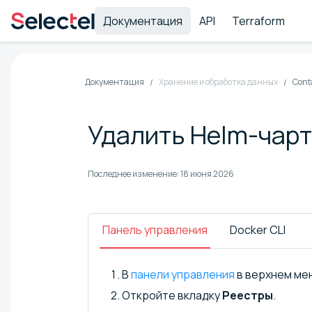
Документация
API
Terraform
Документация
Хранение и обработка данных
Cont
Удалить Helm-чарт 
Последнее изменение:
18 июня 2026
Панель управления
Docker CLI
В
панели управления
в верхнем ме
Откройте вкладку
Реестры
.