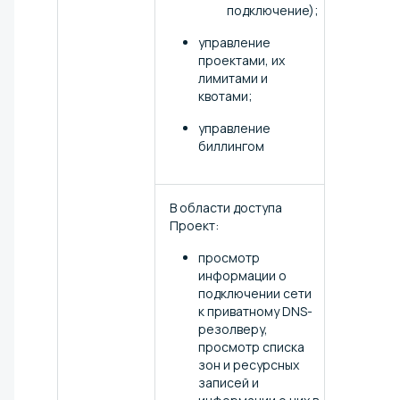
подключение);
управление
проектами, их
лимитами и
квотами;
управление
биллингом
В области доступа
Проект:
просмотр
информации о
подключении сети
к приватному DNS-
резолверу,
просмотр списка
зон и ресурсных
записей и