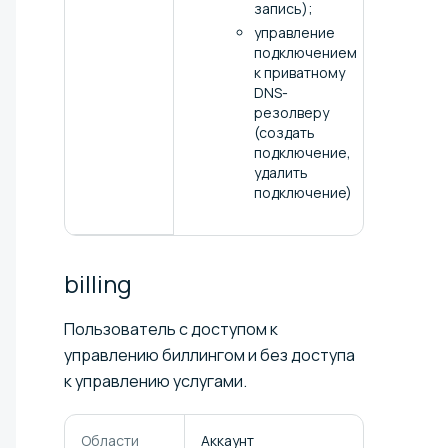
запись);
управление
подключением
к приватному
DNS-
резолверу
(создать
подключение,
удалить
подключение)
billing
Пользователь с доступом к
управлению биллингом и без доступа
к управлению услугами.
Области
Аккаунт