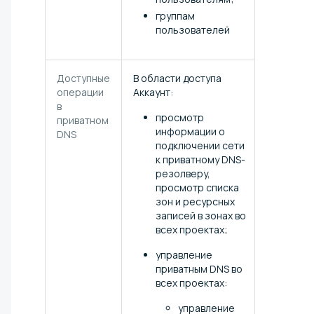
группам
пользователей
Доступные
В области доступа
операции
Аккаунт:
в
просмотр
приватном
информации о
DNS
подключении сети
к приватному DNS-
резолверу,
просмотр списка
зон и ресурсных
записей в зонах во
всех проектах;
управление
приватным DNS во
всех проектах:
управление