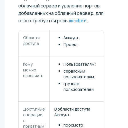
облачный сервер и удаление портов,
добавленных на облачный сервер, для
этого требуется роль
.
member
Области
Аккаунт;
доступа
Проект
Кому
Пользователям;
можно
сервисным
назначить
пользователям;
группам
пользователей
Доступные
В области доступа
операции
Аккаунт:
с
просмотр
приватным