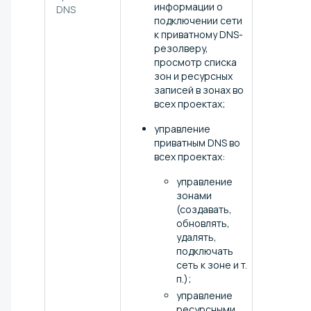
информации о
DNS
подключении сети
к приватному DNS-
резолверу,
просмотр списка
зон и ресурсных
записей в зонах во
всех проектах;
управление
приватным DNS во
всех проектах:
управление
зонами
(создавать,
обновлять,
удалять,
подключать
сеть к зоне и т.
п.);
управление
ресурсными