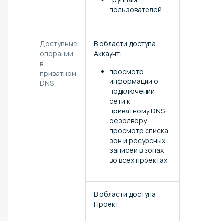
пользователей
Доступные
В области доступа
операции
Аккаунт:
в
просмотр
приватном
информации о
DNS
подключении
сети к
приватному DNS-
резолверу,
просмотр списка
зон и ресурсных
записей в зонах
во всех проектах
В области доступа
Проект: