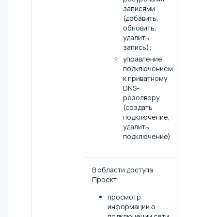
записями
(добавить,
обновить,
удалить
запись);
управление
подключением
к приватному
DNS-
резолверу
(создать
подключение,
удалить
подключение)
В области доступа
Проект:
просмотр
информации о
подключении сети