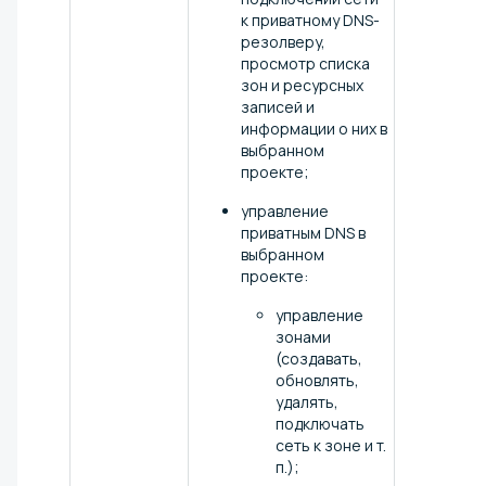
к приватному DNS-
резолверу,
просмотр списка
зон и ресурсных
записей и
информации о них в
выбранном
проекте;
управление
приватным DNS в
выбранном
проекте:
управление
зонами
(создавать,
обновлять,
удалять,
подключать
сеть к зоне и т.
п.);