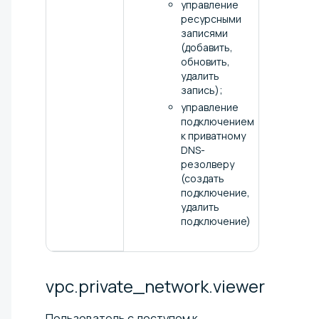
управление
ресурсными
записями
(добавить,
обновить,
удалить
запись);
управление
подключением
к приватному
DNS-
резолверу
(создать
подключение,
удалить
подключение)
vpc.private_network.viewer
Пользователь с доступом к