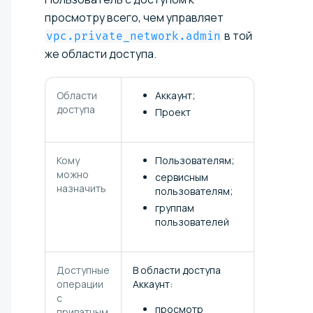
просмотру всего, чем управляет
в той
vpc.private_network.admin
же области доступа.
Области
Аккаунт;
доступа
Проект
Кому
Пользователям;
можно
сервисным
назначить
пользователям;
группам
пользователей
Доступные
В области доступа
операции
Аккаунт:
с
просмотр
приватным