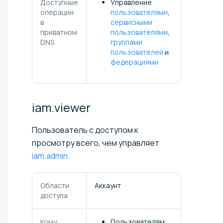
Доступные
Управление
операции
пользователями
,
в
сервисными
приватном
пользователями
,
DNS
группами
пользователей
и
федерациями
iam.viewer
Пользователь с доступом к
просмотру всего, чем управляет
iam.admin
.
Области
Аккаунт
доступа
Кому
Пользователям;