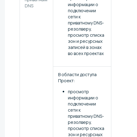
информации о
DNS
подключении
сети к
приватному DNS-
резолверу,
просмотр списка
зон и ресурсных
записей в зонах
во всех проектах
В области доступа
Проект:
просмотр
информации о
подключении
сети к
приватному DNS-
резолверу,
просмотр списка
зон и ресурсных