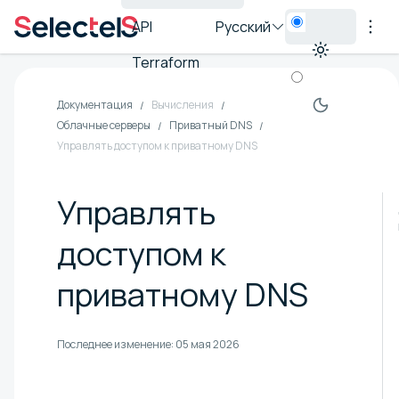
API
Русский
Terraform
Документация
Вычисления
Облачные серверы
Приватный DNS
Управлять доступом к приватному DNS
Управлять
доступом к
приватному DNS
Последнее изменение:
05 мая 2026