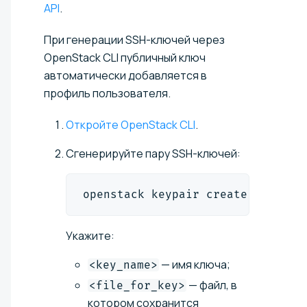
API
.
При генерации SSH-ключей через
OpenStack CLI публичный ключ
автоматически добавляется в
профиль пользователя.
Откройте OpenStack CLI
.
Сгенерируйте пару SSH-ключей:
openstack keypair create 
<
key_na
Укажите:
— имя ключа;
<key_name>
— файл, в
<file_for_key>
котором сохранится