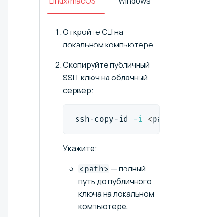
Linux/macOS
Windows
Откройте CLI на
локальном компьютере.
Скопируйте публичный
SSH-ключ на облачный
сервер:
ssh-copy-id 
-i
<
path
>
<
userna
Укажите:
— полный
<path>
путь до публичного
ключа на локальном
компьютере,