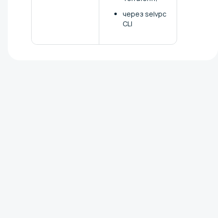
через selvpc
CLI