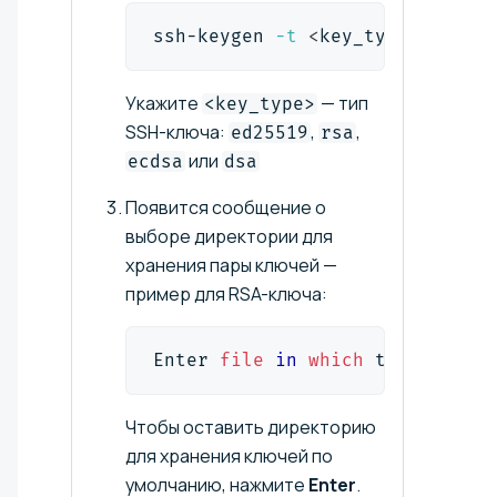
ssh-keygen 
-t
<
key_type
>
Укажите
— тип
<key_type>
SSH-ключа:
,
,
еd25519
rsa
или
ecdsa
dsa
Появится сообщение о
выборе директории для
хранения пары ключей —
пример для RSA-ключа:
Enter 
file
in
which
 to save the
Чтобы оставить директорию
для хранения ключей по
умолчанию, нажмите
Enter
.