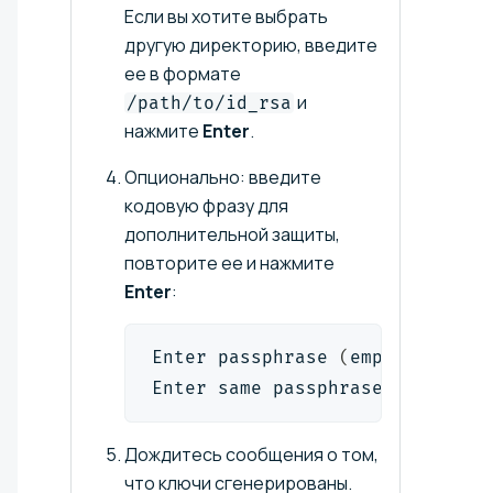
Если вы хотите выбрать
другую директорию, введите
ее в формате
и
/path/to/id_rsa
нажмите
Enter
.
Опционально: введите
кодовую фразу для
дополнительной защиты,
повторите ее и нажмите
Enter
:
Enter passphrase 
(
empty 
for
 no 
Enter same passphrase again:
Дождитесь сообщения о том,
что ключи сгенерированы.