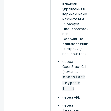
в панели
управления в
верхнем меню
нажмите
IAM
→ раздел
Пользователи
или
Сервисные
пользователи
→ страница
пользователя;
через
OpenStack CLI
(команда
openstack
keypair
list
);
через API;
через
Terraform;