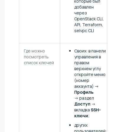
которые был
добавлен
через
OpenStack CLI,
API, Terraform,
selvpc CLI
Где можно
Своих: в панели
посмотреть
управления в
список ключей
правом
верхнем углу
откройте меню
(номер
аккаунта) →
Профиль
→ раздел
Доступ
→
вкладка
SSH-
ключи
;
других
пользователей: