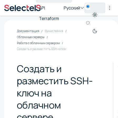
API
Русский
Terraform
Документация
Вычисления
Облачные серверы
Работа с облачным сервером
Создать и разместить SSH-ключ
Создать и
разместить SSH-
ключ на
облачном
сервере