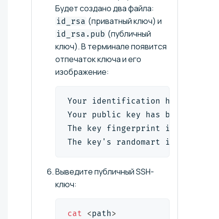
Будет создано два файла:
(приватный ключ) и
id_rsa
(публичный
id_rsa.pub
ключ). В терминале появится
отпечаток ключа и его
изображение:
Your identification has been sa
Your public key has been saved 
The key fingerprint is:
The key's randomart image is:
Выведите публичный SSH-
ключ:
cat
<
path
>