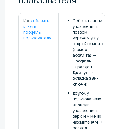
пользователя
Как
добавить
Себе: в панели
ключ в
управления в
профиль
правом
пользователя
верхнем углу
откройте меню
(номер
аккаунта) →
Профиль
→ раздел
Доступ
→
вкладка
SSH-
ключи
;
другому
пользователю:
в панели
управления в
верхнем меню
нажмите
IAM
→
раздел