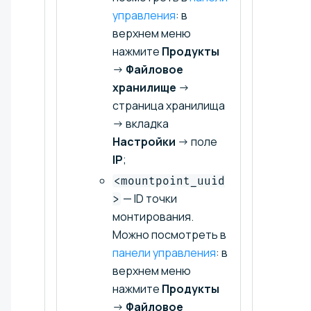
управления
: в
верхнем меню
нажмите
Продукты
→
Файловое
хранилище
→
страница хранилища
→ вкладка
Настройки
→ поле
IP
;
<mountpoint_uuid
— ID точки
>
монтирования.
Можно посмотреть в
панели управления
: в
верхнем меню
нажмите
Продукты
→
Файловое