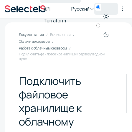
API
Русский
Terraform
Документация
Вычисления
Облачные серверы
Работа с облачным сервером
Подключить файловое хранилище к серверу в одном
пуле
Подключить
файловое
хранилище к
облачному