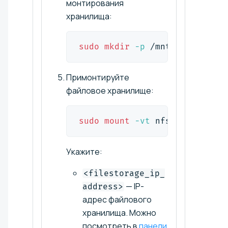
монтирования
хранилища:
sudo
mkdir
-p
 /mnt/nfs
Примонтируйте
файловое хранилище:
sudo
mount
-vt
 nfs 
"<filestor
Укажите:
<filestorage_ip_
— IP-
address>
адрес файлового
хранилища. Можно
посмотреть в
панели