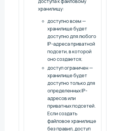
доступа к файловому
хранилищу:
доступно всем —
хранилище будет
доступно для любого
IP-адреса приватной
подсети, в которой
оно создается;
доступ ограничен —
хранилище будет
доступно только для
определенных IP-
адресов или
приватных подсетей.
Если создать
файловое хранилище
без правил, доступ