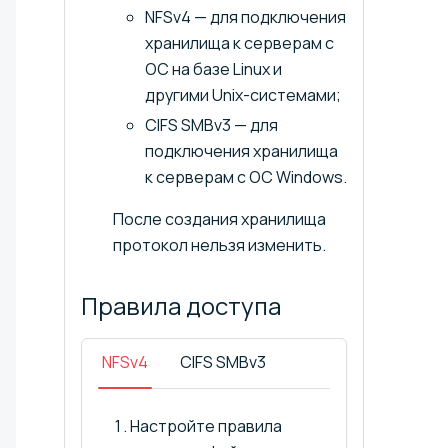
NFSv4 — для подключения
хранилища к серверам с
ОС на базе Linux и
другими Unix-системами;
CIFS SMBv3 — для
подключения хранилища
к серверам с ОС Windows.
После создания хранилища
протокол нельзя изменить.
Правила
доступа
NFSv4
CIFS SMBv3
Настройте правила