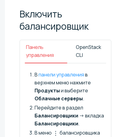
Включить
балансировщик
Панель
OpenStack
управления
CLI
В
панели управления
в
верхнем меню нажмите
Продукты
и выберите
Облачные серверы
.
Перейдите в раздел
Балансировщики
→ вкладка
Балансировщики
.
В меню
балансировщика