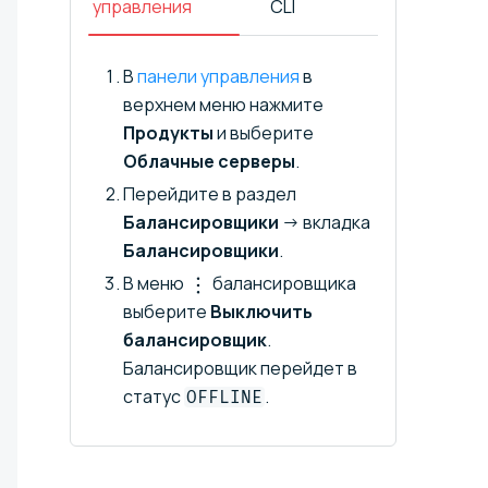
управления
CLI
В
панели управления
в
верхнем меню нажмите
Продукты
и выберите
Облачные серверы
.
Перейдите в раздел
Балансировщики
→ вкладка
Балансировщики
.
В меню
балансировщика
выберите
Выключить
балансировщик
.
Балансировщик перейдет в
статус
.
OFFLINE