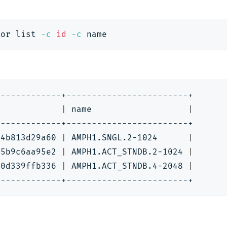
vor list 
-c
id
-c
 name
-------------+------------------------+
|
 name                   
|
-------------+------------------------+
44b813d29a60 
|
 AMPH1.SNGL.2-1024      
|
65b9c6aa95e2 
|
 AMPH1.ACT_STNDB.2-1024 
|
b0d339ffb336 
|
 AMPH1.ACT_STNDB.4-2048 
|
-------------+------------------------+