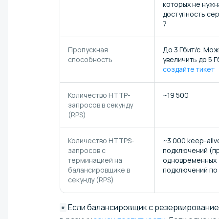
которых не нужн
доступность сер
7
Пропускная
До 3 Гбит/с. Мо
способность
увеличить до 5 Г
создайте тикет
Количество HTTP-
~19 500
запросов в секунду
(RPS)
Количество HTTPS-
~3 000 keep-aliv
запросов с
подключений (пр
терминацией на
одновременных
балансировщике в
подключений по
секунду (RPS)
Если балансировщик с резервирование
*