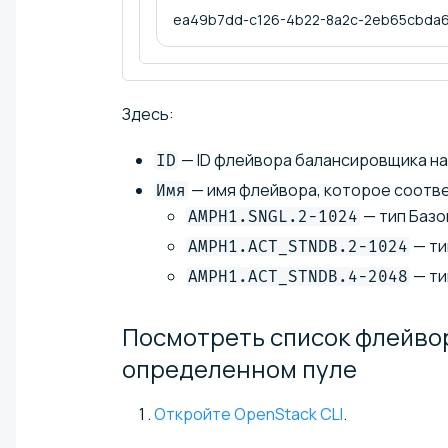
ea49b7dd-c126-4b22-8a2c-2eb65cbda
Здесь:
— ID флейвора балансировщика на
ID
— имя флейвора, которое соотв
Имя
— тип Базо
AMPH1.SNGL.2-1024
— ти
AMPH1.ACT_STNDB.2-1024
— ти
AMPH1.ACT_STNDB.4-2048
Посмотреть список флейво
определенном
пуле
Откройте OpenStack CLI
.