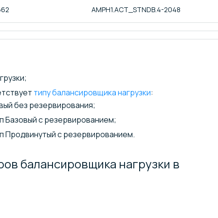
662
AMPH1.ACT_STNDB.4-2048
грузки;
етствует
типу балансировщика нагрузки
:
вый без резервирования;
п Базовый с резервированием;
п Продвинутый с резервированием.
ров балансировщика нагрузки в