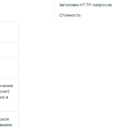
Заголовки HTTP-запросов
Стоимость
ючение
lover)
нс в
сокой
ванием