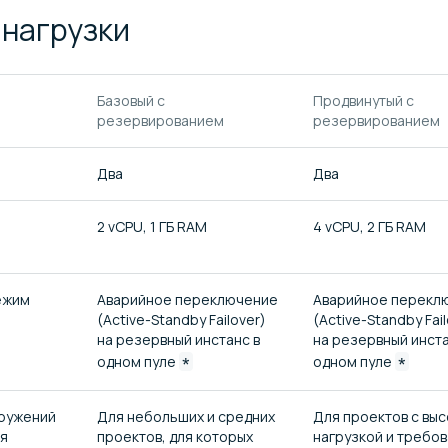
а
нагрузки
Базовый с
Продвинутый с
я
резервированием
резервированием
Два
Два
2 vCPU, 1 ГБ RAM
4 vCPU, 2 ГБ RAM
ежим
Аварийное переключение
Аварийное перекл
(Active-Standby Failover)
(Active-Standby Fai
на резервный инстанс в
на резервный инста
одном пуле
*
одном пуле
*
кружений
Для небольших и средних
Для проектов с вы
ля
проектов, для которых
нагрузкой и требо