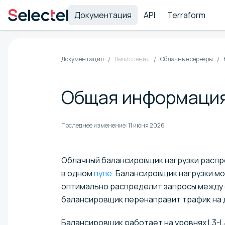
Документация
API
Terraform
Документация
Вычисления
Облачные серверы
Общая информация
Последнее изменение:
11 июня 2026
Облачный балансировщик нагрузки расп
в одном
пуле
. Балансировщик нагрузки м
оптимально распределит запросы между с
балансировщик перенаправит трафик на 
Балансировщик работает на уровнях L3-L4 (n