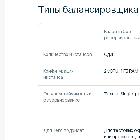
Типы балансировщик
Базовый без
резервировани
Количество инстансов
Один
Конфигурация
2 vCPU, 1 ГБ RAM
инстанса
Отказоустойчивость и
Только Single-р
резервирование
Для чего подойдет
Для тестовых о
или проектов, д