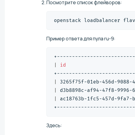
Посмотрите список флейворов:
openstack loadbalancer fla
Пример ответа для пула ru-9:
+-------------------------
|
id
+-------------------------
|
 3265f75f-01eb-456d-9088-
|
 d3b8898c-af94-47f8-9996-
|
 ac18763b-1fc5-457d-9fa7-
+-------------------------
Здесь: