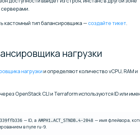
з зон доступности выйдет из строя, инстанс в другой зоне
 серверами.
ать кастомный тип балансировщика —
создайте тикет
.
лансировщика
нагрузки
ровщика нагрузки
и определяют количество vCPU, RAM и
ерез OpenStack CLI и Terraform используются ID или име
— ID, а
— имя флейвора, ко
339ffb336
AMPH1.ACT_STNDB.4-2048
рованием в пуле ru-9.