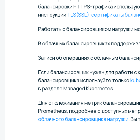
балансировки HTTPS-трафика использую
инструкции
TLS(SSL)-сертификаты балан
Работать с балансировщиком нагрузки м
В облачных балансировщиках поддержи
Записи об операциях с облачным баланс
Если балансировщик нужен для работы с 
балансировщика используйте только
kub
в разделе Managed Kubernetes.
Для отслеживания метрик балансировщик
Prometheus, подробнее о доступных метр
облачного балансировщика нагрузки
. Вы