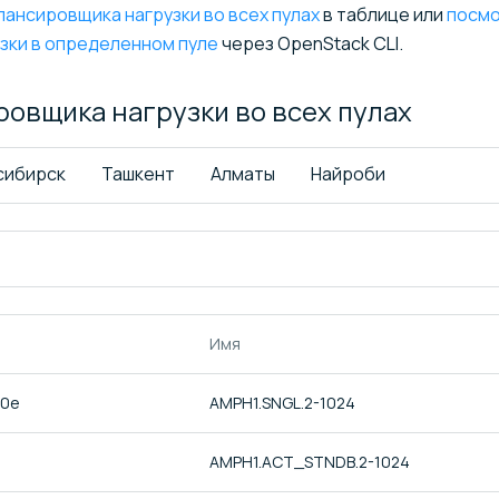
ансировщика нагрузки во всех пулах
в таблице или
посм
зки в определенном пуле
через OpenStack CLI.
ровщика нагрузки во всех
пулах
сибирск
Ташкент
Алматы
Найроби
Имя
c0e
AMPH1.SNGL.2-1024
AMPH1.ACT_STNDB.2-1024