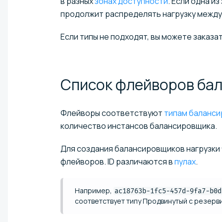
в разных
зонах доступности
. Если одна и
продолжит распределять нагрузку между
Если типы не подходят, вы можете заказ
Список флейворов ба
Флейворы соответствуют
типам баланси
количество инстансов балансировщика.
Для создания балансировщиков нагрузки ч
флейворов. ID различаются в
пулах
.
Например,
ac18763b-1fc5-457d-9fa7-b0d
соответствует типу Продвинутый с резерви