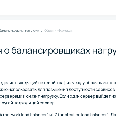
Балансировщики нагрузки
Общая информация
 о балансировщиках нагру
ределяет входящий сетевой трафик между облачными се
ожно использовать для повышения доступности сервисов 
ерверами и снизит нагрузку. Если один сервер выйдет из
другой подходящий сервер.
etwork load balancer) и L7 (application load balancer). Д