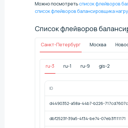
Можно посмотреть
список флейворов бал
список флейворов балансировщика нагру
Список флейворов баланси
Санкт-Петербург
Москва
Ново
ru-3
ru-1
ru-9
gis-2
ID
d4490352-a58a-44b7-b226-717cd7607
dbf2523f-39a5-4f34-be74-07eb3f111171