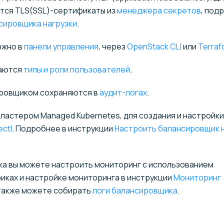
тся TLS(SSL)-сертификаты из
менеджера секретов
, под
сировщика нагрузки
.
ожно в
панели управления
, через
OpenStack CLI
или
Terraf
ваются
типы и роли пользователей
.
ировщиком сохраняются в
аудит-логах
.
кластером Managed Kubernetes, для создания и настройки
ectl
. Подробнее в инструкции
Настроить балансировщик 
а вы можете настроить мониторинг с использованием
иках и настройке мониторинга в инструкции
Мониторинг
 также можете собирать
логи балансировщика
.