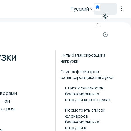
Русский
зки
Типы балансировщика
нагрузки
Список флейворов
балансировщика нагрузки
Список флейворов
рверами
балансировщика
нагрузки во всех пулах
— он
 строя,
Посмотреть список
флейворов
балансировщика
нагрузки в
ля