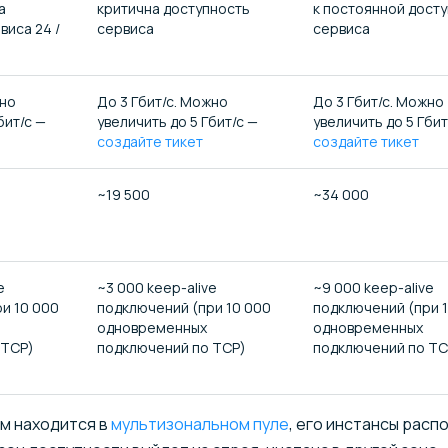
а
критична доступность
к постоянной дост
виса 24 /
сервиса
сервиса
жно
До 3 Гбит/с. Можно
До 3 Гбит/с. Можно
бит/с —
увеличить до 5 Гбит/с —
увеличить до 5 Гбит
создайте тикет
создайте тикет
~19 500
~34 000
e
~3 000 keep-alive
~9 000 keep-alive
и 10 000
подключений (при 10 000
подключений (при 
одновременных
одновременных
 TCP)
подключений по TCP)
подключений по TC
м находится в
мультизональном пуле
, его инстансы рас