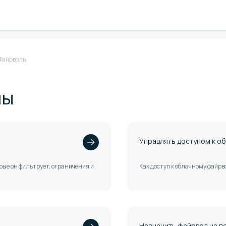
Файрволы
лы
Управлять доступом к о
рые он фильтрует, ограничения и
Как доступ к облачному файр
Назначить файрвол на по