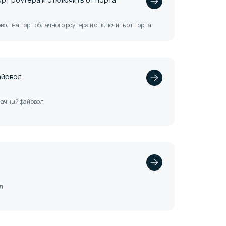
ол на порт облачного роутера и отключить от порта
айрвол
лачный файрвол
л