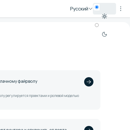
Русский
блачному файрволу
волу регулируется проектами и ролевой моделью
рт роутера и отключить от порта