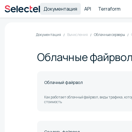
Документация
API
Terraform
Документация
Вычисления
Облачные серверы
Облачные файрво
Облачный файрвол
Как работает облачный файрвол, виды трафика, кото
стоимость
Создать файрвол