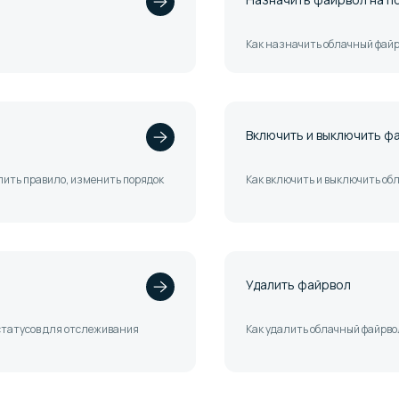
Как назначить облачный файрв
Включить и выключить ф
алить правило, изменить порядок
Как включить и выключить об
Удалить файрвол
 статусов для отслеживания
Как удалить облачный файрво