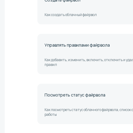
Как создать облачный файрвол
Управлять правилами файрвола
Как добавить, изменить, включить, отключить и уд
правил
Посмотреть статус файрвола
Как посмотреть статус облачного файрвола, список
работы