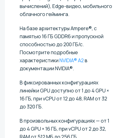
вычислений), Edge-видео, мобильного
облачного гейминга.
На базе архитектуры Ampere®, с
памятью 16 ГБ GDDR6 и пропускной
способностью до 200 ГБ/с.
Посмотрите подробные
характеристики
NVIDIA® A2
в
документации NVIDIA®.
В фиксированных конфигурациях
линейки GPU доступно от 1 до 4 GPU ×
16 ГБ, при vCPU от 12 до 48, RAM от 32
до 320 ГБ.
В произвольных конфигурациях — от 1
до 4 GPU × 16 ГБ, при vCPU от 2 до 32,
RAM от 512 МБ до 256 ГБ.