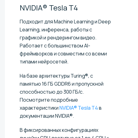
NVIDIA® Tesla
T4
Подходит для Machine Learning и Deep
Learning, инференса, работы с
графикой и рендерингом видео.
Работает с большинством AI-
фреймворков и совместим со всеми
типами нейросетей.
На базе архитектуры Turing®, с
памятью 16 ГБ GDDR6 и пропускной
способностью до 300 ГБ/с.
Посмотрите подробные
характеристики
NVIDIA® Tesla T4
в
документации NVIDIA®.
В фиксированных конфигурациях
линейки GPU доступно от 1 до 4 GPU ×