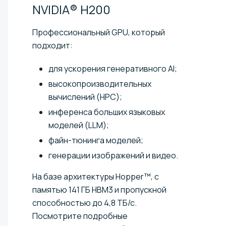
NVIDIA®
H200
Профессиональный GPU, который
подходит:
для ускорения генеративного AI;
высокопроизводительных
вычислений (HPC);
инференса больших языковых
моделей (LLM);
файн-тюнинга моделей;
генерации изображений и видео.
На базе архитектуры Hopper™, с
памятью 141 ГБ HBM3 и пропускной
способностью до 4,8 ТБ/с.
Посмотрите подробные