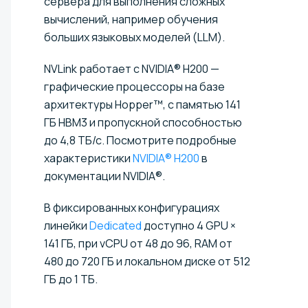
сервера для выполнения сложных
вычислений, например обучения
больших языковых моделей (LLM).
NVLink работает с NVIDIA® H200 —
графические процессоры на базе
архитектуры Hopper™, с памятью 141
ГБ HBM3 и пропускной способностью
до 4,8 ТБ/с. Посмотрите подробные
характеристики
NVIDIA® H200
в
документации NVIDIA®.
В фиксированных конфигурациях
линейки
Dedicated
доступно 4 GPU ×
141 ГБ, при vCPU от 48 до 96, RAM от
480 до 720 ГБ и локальном диске от 512
ГБ до 1 ТБ.