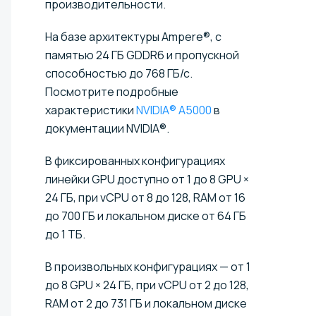
производительности.
На базе архитектуры Ampere®, с
памятью 24 ГБ GDDR6 и пропускной
способностью до 768 ГБ/с.
Посмотрите подробные
характеристики
NVIDIA® A5000
в
документации NVIDIA®.
В фиксированных конфигурациях
линейки GPU доступно от 1 до 8 GPU ×
24 ГБ, при vCPU от 8 до 128, RAM от 16
до 700 ГБ и локальном диске от 64 ГБ
до 1 ТБ.
В произвольных конфигурациях — от 1
до 8 GPU × 24 ГБ, при vCPU от 2 до 128,
RAM от 2 до 731 ГБ и локальном диске