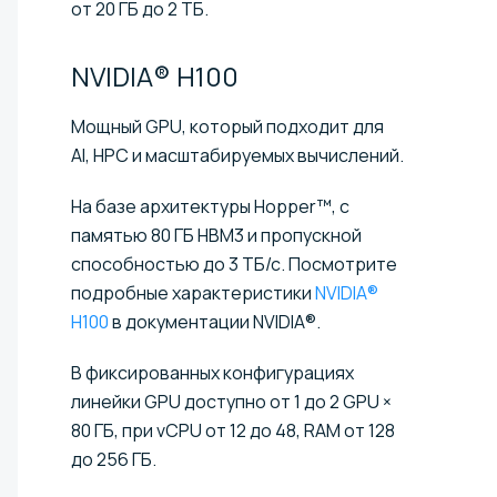
от 20 ГБ до 2 ТБ.
NVIDIA®
H100
Мощный GPU, который подходит для
AI, HPC и масштабируемых вычислений.
На базе архитектуры Hopper™, с
памятью 80 ГБ HBM3 и пропускной
способностью до 3 ТБ/с. Посмотрите
подробные характеристики
NVIDIA®
H100
в документации NVIDIA®.
В фиксированных конфигурациях
линейки GPU доступно от 1 до 2 GPU ×
80 ГБ, при vCPU от 12 до 48, RAM от 128
до 256 ГБ.