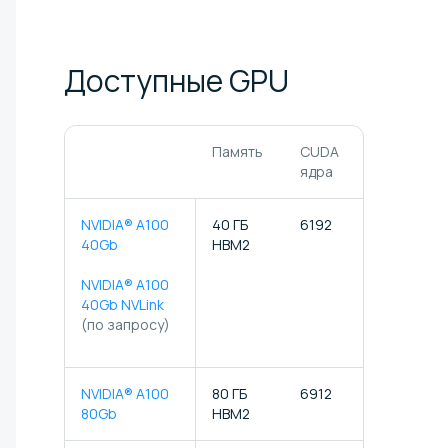
Доступные
GPU
Память
CUDA
Тензорн
ядра
ядра
NVIDIA® A100
40 ГБ
6192
432
40Gb
HBM2
NVIDIA® A100
40Gb NVLink
(по запросу)
NVIDIA® A100
80 ГБ
6912
432
80Gb
HBM2