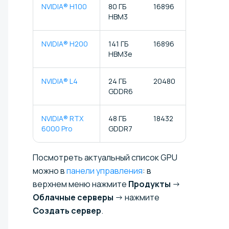
NVIDIA® H100
80 ГБ
16896
528
HBM3
NVIDIA® H200
141 ГБ
16896
528
HBM3e
NVIDIA® L4
24 ГБ
20480
640
GDDR6
NVIDIA® RTX
48 ГБ
18432
576
6000 Pro
GDDR7
Посмотреть актуальный список GPU
можно в
панели управления
: в
верхнем меню нажмите
Продукты
→
Облачные серверы
→ нажмите
Создать сервер
.