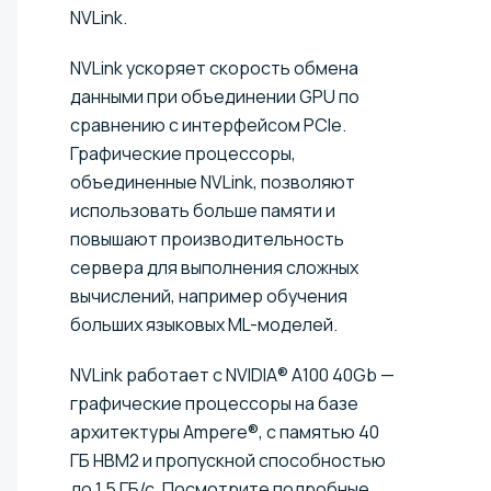
NVLink.
NVLink ускоряет скорость обмена
данными при объединении GPU по
сравнению с интерфейсом PCIe.
Графические процессоры,
объединенные NVLink, позволяют
использовать больше памяти и
повышают производительность
сервера для выполнения сложных
вычислений, например обучения
больших языковых ML-моделей.
NVLink работает с NVIDIA® A100 40Gb —
графические процессоры на базе
архитектуры Ampere®, с памятью 40
ГБ HBM2 и пропускной способностью
до 1,5 ГБ/с. Посмотрите подробные