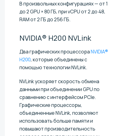
В произвольных конфигурациях — от 1
до 2 GPU × 80 ГБ, при vCPU от 2 до 48,
RAM от 2 ГБ до 256 ГБ.
NVIDIA® H200
NVLink
Два графических процессора
NVIDIA®
H200
, которые объединены с
помощью технологии NVLink.
NVLink ускоряет скорость обмена
данными при объединении GPU по
сравнению с интерфейсом PCIe.
Графические процессоры,
объединенные NVLink, позволяют
использовать больше памяти и
повышают производительность