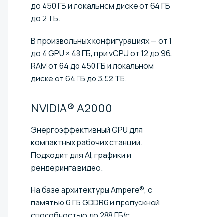
до 450 ГБ и локальном диске от 64 ГБ
до 2 ТБ.
В произвольных конфигурациях — от 1
до 4 GPU × 48 ГБ, при vCPU от 12 до 96,
RAM от 64 до 450 ГБ и локальном
диске от 64 ГБ до 3,52 ТБ.
NVIDIA®
A2000
Энергоэффективный GPU для
компактных рабочих станций.
Подходит для AI, графики и
рендеринга видео.
На базе архитектуры Ampere®, с
памятью 6 ГБ GDDR6 и пропускной
способностью до 288 ГБ/с.