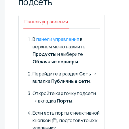
подсеть
Панель управления
В
панели управления
в
верхнем меню нажмите
Продукты
и выберите
Облачные серверы
.
Перейдите в раздел
Сеть
→
вкладка
Публичные сети
.
Откройте карточку подсети
→ вкладка
Порты
.
Если есть порты с неактивной
кнопкой
, подготовьте их к
удалению: