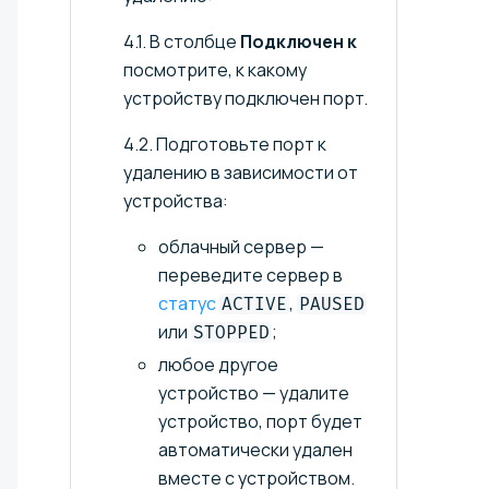
4.1. В столбце
Подключен к
посмотрите, к какому
устройству подключен порт.
4.2. Подготовьте порт к
удалению в зависимости от
устройства:
облачный сервер —
переведите сервер в
статус
,
ACTIVE
PAUSED
или
;
STOPPED
любое другое
устройство — удалите
устройство, порт будет
автоматически удален
вместе с устройством.