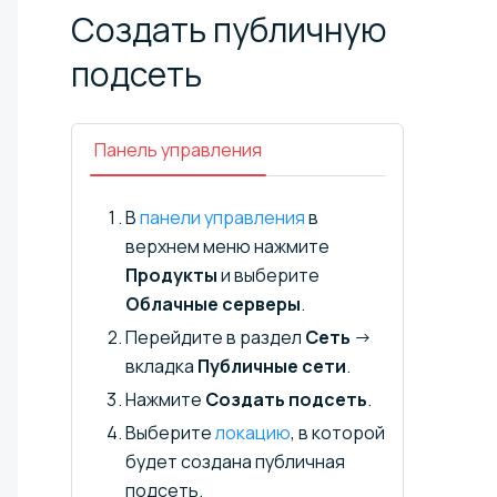
Создать публичную
подсеть
Панель управления
В
панели управления
в
верхнем меню нажмите
Продукты
и выберите
Облачные серверы
.
Перейдите в раздел
Сеть
→
вкладка
Публичные сети
.
Нажмите
Создать подсеть
.
Выберите
локацию
, в которой
будет создана публичная
подсеть.