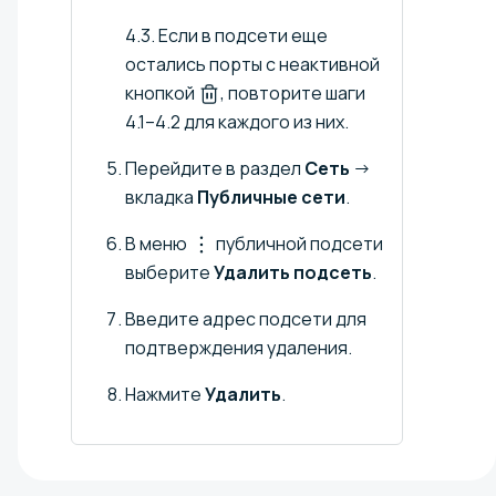
4.3. Если в подсети еще
остались порты с неактивной
кнопкой
, повторите шаги
4.1–4.2 для каждого из них.
Перейдите в раздел
Сеть
→
вкладка
Публичные сети
.
В меню
публичной подсети
выберите
Удалить подсеть
.
Введите адрес подсети для
подтверждения удаления.
Нажмите
Удалить
.