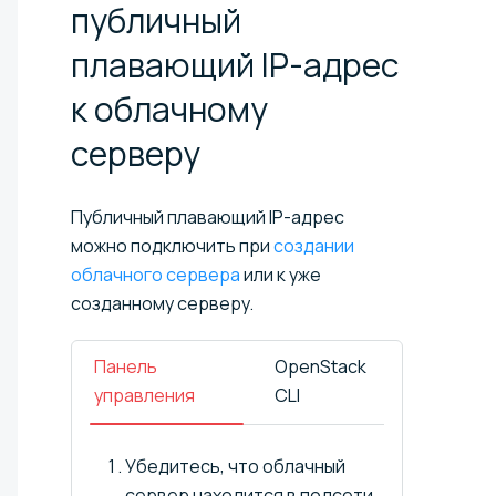
публичный
плавающий IP-адрес
к облачному
серверу
Публичный плавающий IP-адрес
можно подключить при
создании
облачного сервера
или к уже
созданному серверу.
Панель
OpenStack
управления
CLI
Убедитесь, что облачный
сервер находится в подсети,