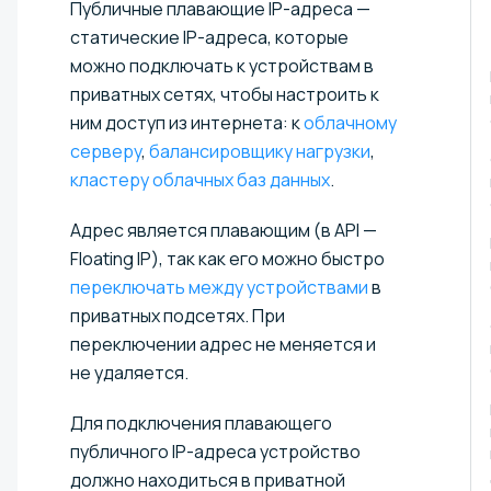
Публичные плавающие IP-адреса —
статические IP-адреса, которые
можно подключать к устройствам в
приватных сетях, чтобы настроить к
ним доступ из интернета: к
облачному
серверу
,
балансировщику нагрузки
,
кластеру облачных баз данных
.
Адрес является плавающим (в API —
Floating IP), так как его можно быстро
переключать между устройствами
в
приватных подсетях. При
переключении адрес не меняется и
не удаляется.
Для подключения плавающего
публичного IP-адреса устройство
должно находиться в приватной