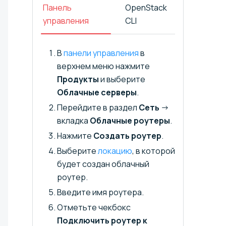
Панель
OpenStack
управления
CLI
В
панели управления
в
верхнем меню нажмите
Продукты
и выберите
Облачные серверы
.
Перейдите в раздел
Сеть
→
вкладка
Облачные роутеры
.
Нажмите
Создать роутер
.
Выберите
локацию
, в которой
будет создан облачный
роутер.
Введите имя роутера.
Отметьте чекбокс
Подключить роутер к