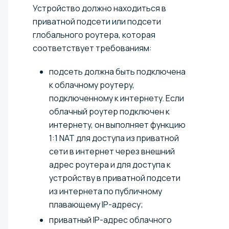
Устройство должно находиться в
приватной подсети или подсети
глобального роутера, которая
соответствует требованиям:
подсеть должна быть подключена
к облачному роутеру,
подключенному к интернету. Если
облачный роутер подключен к
интернету, он выполняет функцию
1:1 NAT для доступа из приватной
сети в интернет через внешний
адрес роутера и для доступа к
устройству в приватной подсети
из интернета по публичному
плавающему IP-адресу;
приватный IP-адрес облачного