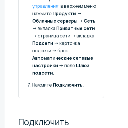
управления
: в верхнем меню
нажмите
Продукты
→
Облачные серверы
→
Сеть
→ вкладка
Приватные сети
→ страница сети → вкладка
Подсети
→ карточка
подсети → блок
Автоматические сетевые
настройки
→ поле
Шлюз
подсети
.
Нажмите
Подключить
.
Подключить