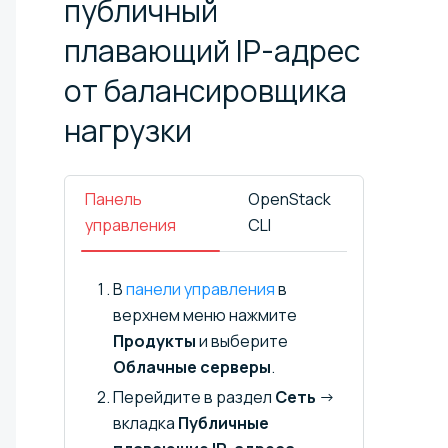
публичный
плавающий IP-адрес
от балансировщика
нагрузки
Панель
OpenStack
управления
CLI
В
панели управления
в
верхнем меню нажмите
Продукты
и выберите
Облачные серверы
.
Перейдите в раздел
Сеть
→
вкладка
Публичные