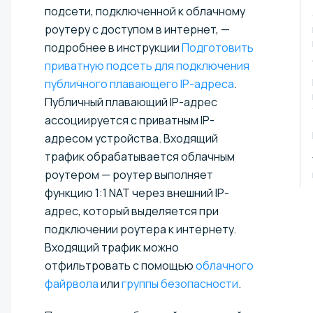
подсети, подключенной к облачному
роутеру с доступом в интернет, —
подробнее в инструкции
Подготовить
приватную подсеть для подключения
публичного плавающего IP-адреса⁠
.
Публичный плавающий IP-адрес
ассоциируется с приватным IP-
адресом устройства. Входящий
трафик обрабатывается облачным
роутером — роутер выполняет
функцию 1:1 NAT через внешний IP-
адрес, который выделяется при
подключении роутера к интернету.
Входящий трафик можно
отфильтровать с помощью
облачного
файрвола
или
группы безопасности
.