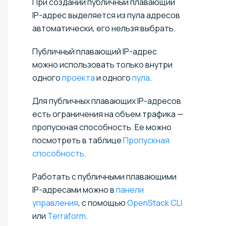
При создании публичный плавающий
IP-адрес выделяется из пула адресов
автоматически, его нельзя выбрать.
Публичный плавающий IP-адрес
можно использовать только внутри
одного
проекта
и одного
пула
.
Для публичных плавающих IP-адресов
есть ограничения на объем трафика —
пропускная способность. Ее можно
посмотреть в таблице
Пропускная
способность
.
Работать с публичными плавающими
IP-адресами можно в
панели
управления
, с помощью
OpenStack CLI
или
Terraform
.