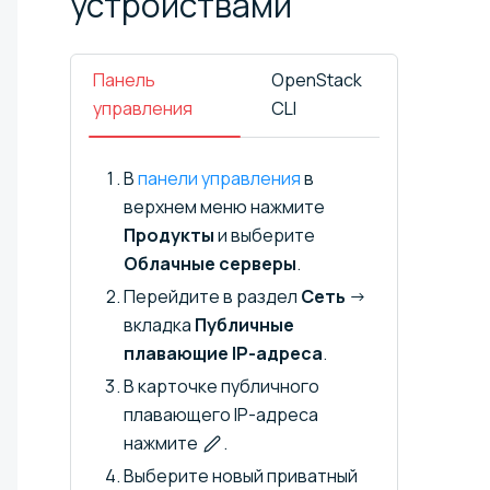
устройствами
Панель
OpenStack
управления
CLI
В
панели управления
в
верхнем меню нажмите
Продукты
и выберите
Облачные серверы
.
Перейдите в раздел
Сеть
→
вкладка
Публичные
плавающие IP-адреса
.
В карточке публичного
плавающего IP-адреса
нажмите
.
Выберите новый приватный