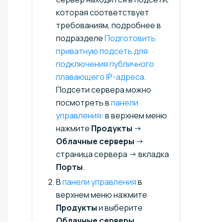
которая соответствует
требованиям, подробнее в
подразделе
Подготовить
приватную подсеть для
подключения публичного
плавающего IP-адреса⁠⁠
.
Подсети сервера можно
посмотреть в
панели
управления
: в верхнем меню
нажмите
Продукты
→
Облачные серверы
→
страница сервера → вкладка
Порты
.
В
панели управления
в
верхнем меню нажмите
Продукты
и выберите
Облачные серверы
.