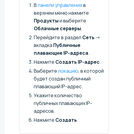
В
панели управления
в
верхнем меню нажмите
Продукты
и выберите
Облачные серверы
.
Перейдите в раздел
Сеть
→
вкладка
Публичные
плавающие IP-адреса
.
Нажмите
Создать IP-адрес
.
Выберите
локацию
, в которой
будет создан публичный
плавающий IP-адрес.
Укажите количество
публичных плавающих IP-
адресов.
Нажмите
Создать
.