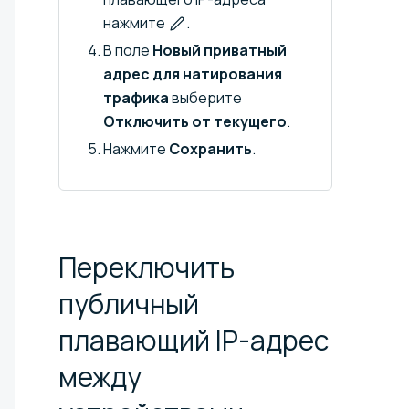
нажмите
.
В поле
Новый приватный
адрес для натирования
трафика
выберите
Отключить от текущего
.
Нажмите
Сохранить
.
Переключить
публичный
плавающий IP-адрес
между