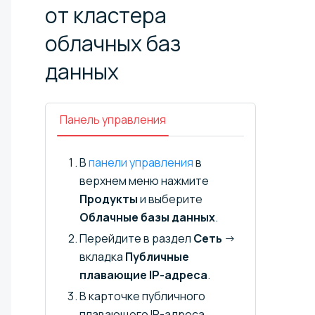
от кластера
облачных баз
данных
Панель управления
В
панели управления
в
верхнем меню нажмите
Продукты
и выберите
Облачные базы данных
.
Перейдите в раздел
Сеть
→
вкладка
Публичные
плавающие IP-адреса
.
В карточке публичного
плавающего IP-адреса