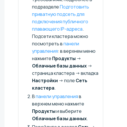
подразделе
Подготовить
приватную подсеть для
подключения публичного
плавающего IP-адреса⁠⁠
.
Подсети кластера можно
посмотреть в
панели
управления
: в верхнем меню
нажмите
Продукты
→
Облачные базы данных
→
страница кластера → вкладка
Настройки
→ поле
Сеть
кластера
.
В
панели управления
в
верхнем меню нажмите
Продукты
и выберите
Облачные базы данных
.
Перейдите в раздел
Сеть
→