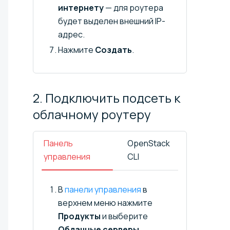
интернету
— для роутера
будет выделен внешний IP-
адрес.
Нажмите
Создать
.
2. Подключить подсеть к
облачному
роутеру
Панель
OpenStack
управления
CLI
В
панели управления
в
верхнем меню нажмите
Продукты
и выберите
Облачные серверы
.