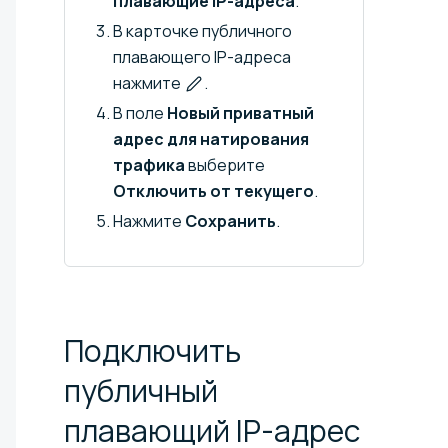
плавающие IP-адреса
.
В карточке публичного
плавающего IP-адреса
нажмите
.
В поле
Новый приватный
адрес для натирования
трафика
выберите
Отключить от текущего
.
Нажмите
Сохранить
.
Подключить
публичный
плавающий IP-адрес