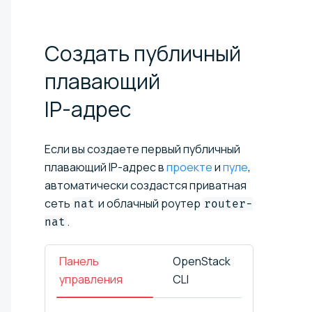
Создать публичный
плавающий
IP-адрес
Если вы создаете первый публичный
плавающий IP-адрес в
проекте
и
пуле
,
автоматически создастся приватная
сеть
и облачный роутер
nat
router-
.
nat
Панель
OpenStack
управления
CLI