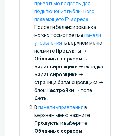
приватную подсеть для
подключения публичного
плавающего IP-адреса⁠⁠
.
Подсети балансировщика
можно посмотреть в
панели
управления
: в верхнем меню
нажмите
Продукты
→
Облачные серверы
→
Балансировщики
→ вкладка
Балансировщики
→
страница балансировщика →
блок
Настройки
→ поле
Сеть
.
В
панели управления
в
верхнем меню нажмите
Продукты
и выберите
Облачные серверы
.