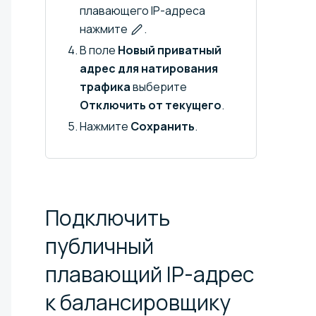
плавающего IP-адреса
нажмите
.
В поле
Новый приватный
адрес для натирования
трафика
выберите
Отключить от текущего
.
Нажмите
Сохранить
.
Подключить
публичный
плавающий IP-адрес
к балансировщику