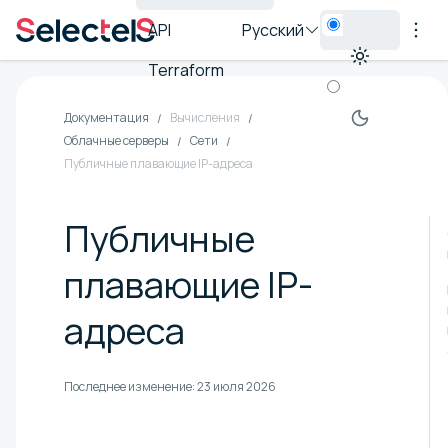
API
Русский
Terraform
Документация
Вычисления
Облачные серверы
Сети
Публичные плавающие IP-адреса
Публичные
плавающие IP-
адреса
Последнее изменение:
23 июля 2026