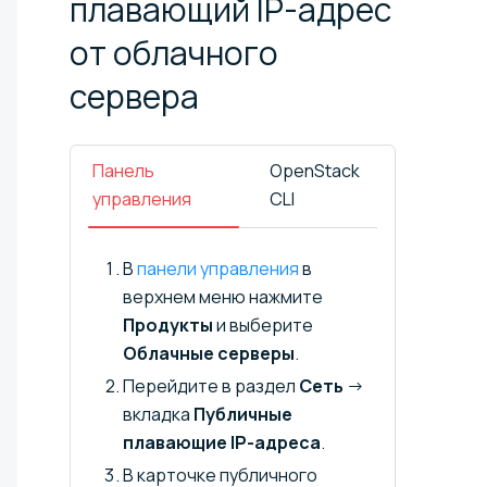
плавающий IP-адрес
от облачного
сервера
Панель
OpenStack
управления
CLI
В
панели управления
в
верхнем меню нажмите
Продукты
и выберите
Облачные серверы
.
Перейдите в раздел
Сеть
→
вкладка
Публичные
плавающие IP-адреса
.
В карточке публичного