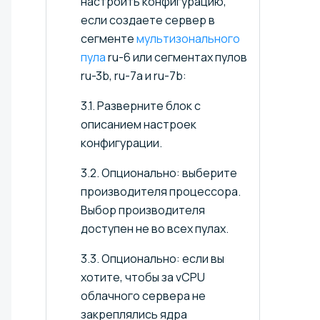
настроить конфигурацию,
если создаете сервер в
сегменте
мультизонального
пула
ru-6 или сегментах пулов
ru-3b, ru-7a и ru-7b:
3.1. Разверните блок с
описанием настроек
конфигурации.
3.2. Опционально: выберите
производителя процессора.
Выбор производителя
доступен не во всех пулах.
3.3. Опционально: если вы
хотите, чтобы за vCPU
облачного сервера не
закреплялись ядра