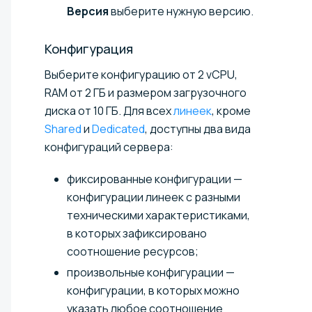
Версия
выберите нужную версию.
Конфигурация
Выберите конфигурацию от
2 vCPU,
RAM от 2 ГБ и размером загрузочного
диска от 10 ГБ
. Для всех
линеек
, кроме
Shared
и
Dedicated
, доступны два вида
конфигураций сервера:
фиксированные конфигурации —
конфигурации линеек с разными
техническими характеристиками,
в которых зафиксировано
соотношение ресурсов;
произвольные конфигурации —
конфигурации, в которых можно
указать любое соотношение