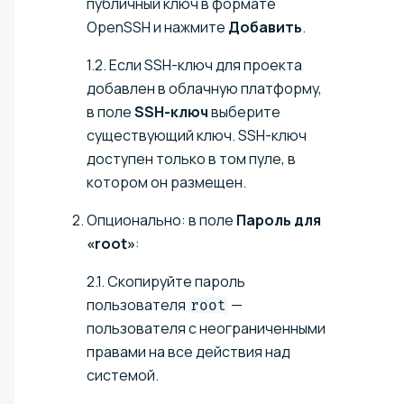
публичный ключ в формате
OpenSSH и нажмите
Добавить
.
1.2. Если SSH-ключ для проекта
добавлен в облачную платформу,
в поле
SSH-ключ
выберите
существующий ключ. SSH-ключ
доступен только в том пуле, в
котором он размещен.
Опционально: в поле
Пароль для
«root»
:
2.1. Скопируйте пароль
пользователя
—
root
пользователя с неограниченными
правами на все действия над
системой.