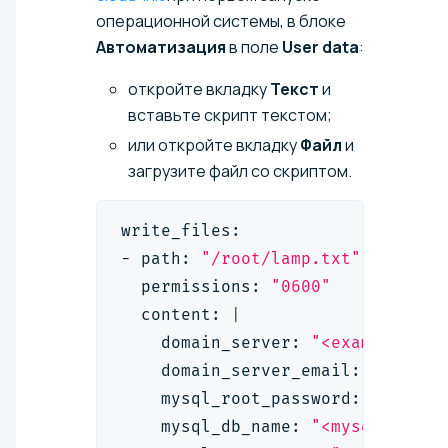
операционной системы, в блоке
Автоматизация
в поле
User data
:
откройте вкладку
Текст
и
вставьте скрипт текстом;
или откройте вкладку
Файл
и
загрузите файл со скриптом.
write_files:
- path: 
"/root/lamp.txt"
  permissions: 
"0600"
  content: 
|
    domain_server: 
"<example.com
    domain_server_email: 
"<root@
    mysql_root_password: 
"<mysql
    mysql_db_name: 
"<mysql_db_na