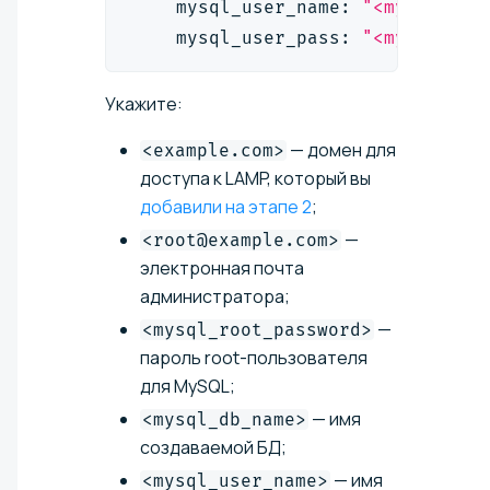
    mysql_user_name: 
"<mysql_use
    mysql_user_pass: 
"<mysql_use
Укажите:
— домен для
<example.com>
доступа к LAMP, который вы
добавили на этапе 2
;
—
<root@example.com>
электронная почта
администратора;
—
<mysql_root_password>
пароль root-пользователя
для MySQL;
— имя
<mysql_db_name>
создаваемой БД;
— имя
<mysql_user_name>