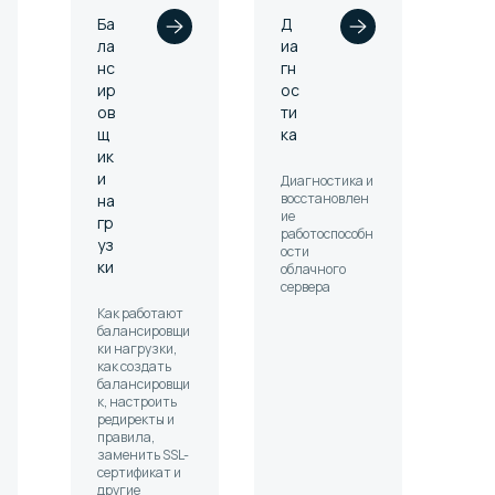
Ба
Д
ла
иа
нс
гн
ир
ос
ов
ти
щ
ка
ик
и
Диагностика и
восстановлен
на
ие
гр
работоспособн
уз
ости
ки
облачного
сервера
Как работают
балансировщи
ки нагрузки,
как создать
балансировщи
к, настроить
редиректы и
правила,
заменить SSL-
сертификат и
другие