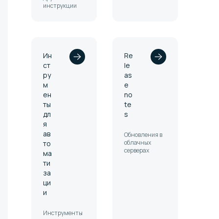
инструкции
Ин
Re
ст
le
ру
as
м
e
ен
no
ты
te
дл
s
я
ав
Обновления в
облачных
то
серверах
ма
ти
за
ци
и
Инструменты