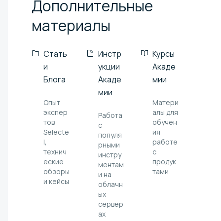
Дополнительные
материалы
Стать
Инстр
Курсы
и
укции
Акаде
Блога
Акаде
мии
мии
Опыт
Матери
экспер
алы для
Работа
тов
обучен
с
Selecte
ия
популя
l,
работе
рными
технич
с
инстру
еские
продук
ментам
обзоры
тами
и на
и кейсы
облачн
ых
сервер
ах