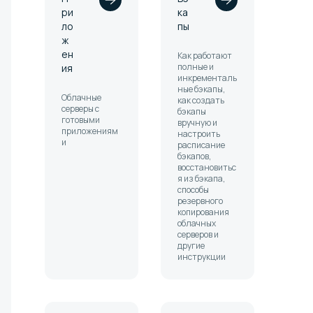
ри
ка
ло
пы
ж
ен
Как работают
полные и
ия
инкременталь
ные бэкапы,
Облачные
как создать
серверы с
бэкапы
готовыми
вручную и
приложениям
настроить
и
расписание
бэкапов,
восстановитьс
я из бэкапа,
способы
резервного
копирования
облачных
серверов и
другие
инструкции