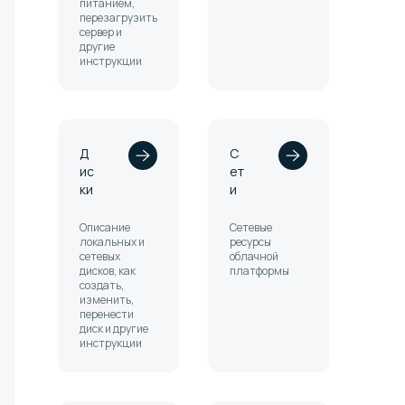
питанием,
перезагрузить
сервер и
другие
инструкции
Д
С
ис
ет
ки
и
Описание
Сетевые
локальных и
ресурсы
сетевых
облачной
дисков, как
платформы
создать,
изменить,
перенести
диск и другие
инструкции