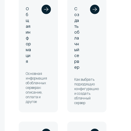
О
С
б
оз
щ
да
ая
ть
ин
об
ф
ла
ор
чн
ма
ый
ци
се
я
рв
ер
Основная
информация
Как выбрать
об облачных
подходящую
серверах:
конфигурацию
описание,
и создать
оплата и
облачный
другое
сервер