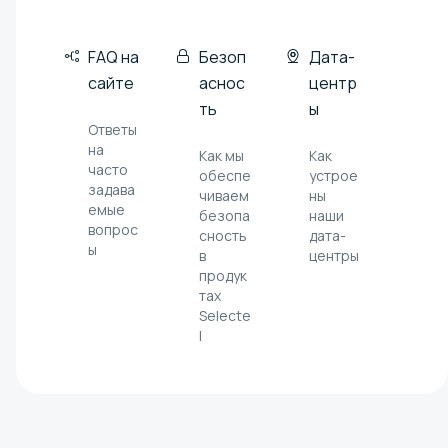
FAQ на
Безоп
Дата-
сайте
аснос
центр
ть
ы
Ответы
на
Как мы
Как
часто
обеспе
устрое
задава
чиваем
ны
емые
безопа
наши
вопрос
сность
дата-
ы
в
центры
продук
тах
Selecte
l