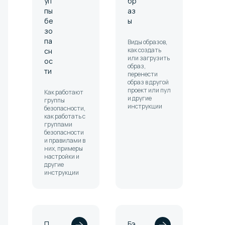
уп
бр
пы
аз
бе
ы
зо
па
Виды образов,
как создать
сн
или загрузить
ос
образ,
ти
перенести
образ в другой
проект или пул
Как работают
и другие
группы
инструкции
безопасности,
как работать с
группами
безопасности
и правилами в
них, примеры
настройки и
другие
инструкции
П
Бэ