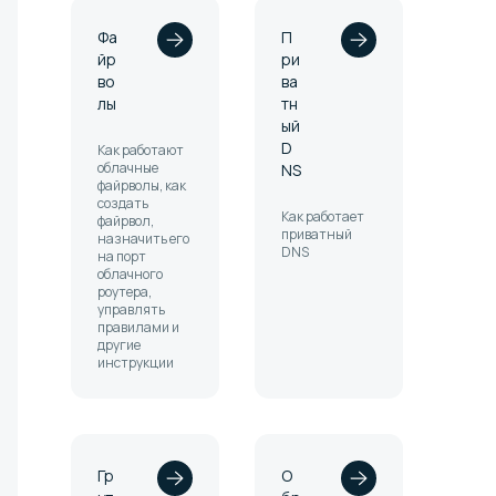
Фа
П
йр
ри
во
ва
лы
тн
ый
D
Как работают
облачные
NS
файрволы, как
создать
Как работает
файрвол,
приватный
назначить его
DNS
на порт
облачного
роутера,
управлять
правилами и
другие
инструкции
Гр
О