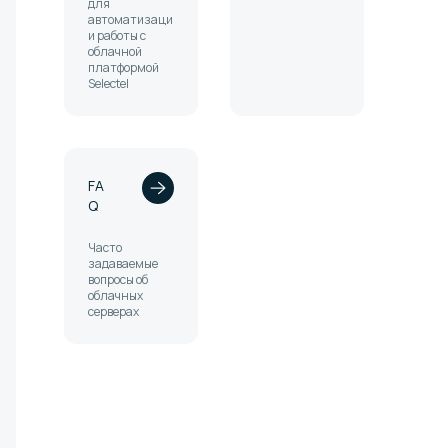
для
автоматизаци
и работы с
облачной
платформой
Selectel
FA
Q
Часто
задаваемые
вопросы об
облачных
серверах