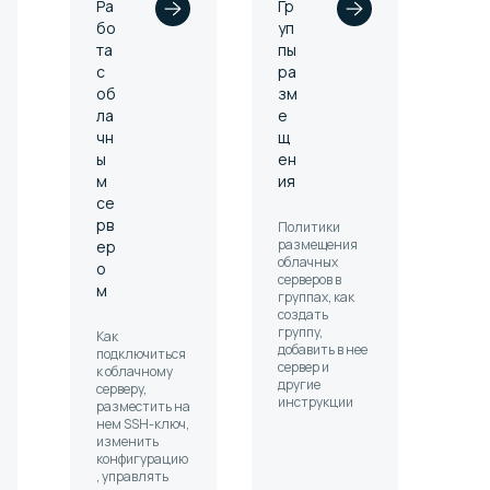
Ра
Гр
бо
уп
та
пы
с
ра
об
зм
ла
е
чн
щ
ы
ен
м
ия
се
рв
Политики
размещения
ер
облачных
о
серверов в
м
группах, как
создать
группу,
Как
добавить в нее
подключиться
сервер и
к облачному
другие
серверу,
инструкции
разместить на
нем SSH-ключ,
изменить
конфигурацию
, управлять