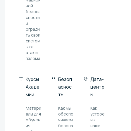
ной
безопа
сности
и
огради
ть свои
систем
ы от
атак и
взлома
Курсы
Безоп
Дата-
Акаде
аснос
центр
мии
ть
ы
Матери
Как мы
Как
алы для
обеспе
устрое
обучен
чиваем
ны
ия
безопа
наши