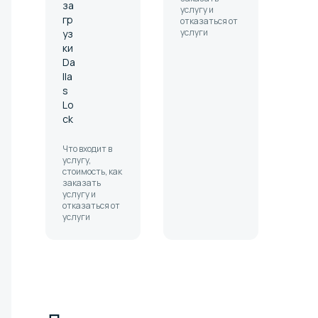
за
услугу и
гр
отказаться от
услуги
уз
ки
Da
lla
s
Lo
ck
Что входит в
услугу,
стоимость, как
заказать
услугу и
отказаться от
услуги