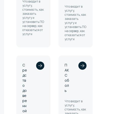
Что входит в
услугу,
Что входит в
стоимость, как
услугу,
заказать
стоимость, как
услугу и
заказать
установить ПО
услугу и
на сервер, как
установить ПО
отказаться от
на сервер, как
услуги
отказаться от
услуги
С
П
ре
АК
дс
С
тв
об
о
ол
до
ь
ве
ре
Что входит в
услугу,
нн
стоимость, как
ой
заказать