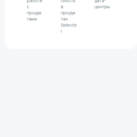
работе
сность
дата-
с
в
центры
продук
продук
тами
тах
Selecte
l