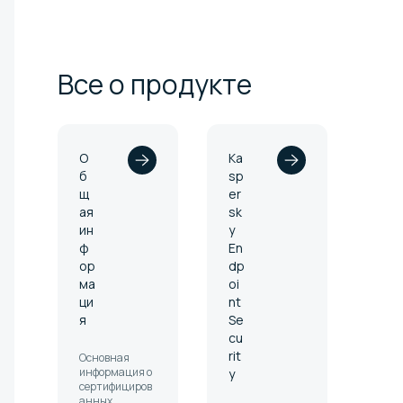
Все о
продукте
О
Ka
б
sp
щ
er
ая
sk
ин
y
ф
En
ор
dp
ма
oi
ци
nt
я
Se
cu
rit
Основная
информация о
y
сертифициров
анных