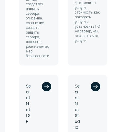
Что входит в
средствах
услугу,
защиты
стоимость, как
сервера:
заказать
описание,
услугу и
сравнение
установить ПО
средств
на сервер, как
защиты
отказаться от
сервера,
услуги
перечень
реализуемых
мер
безопасности
Se
Se
cr
cr
et
et
N
N
et
et
LS
St
P
ud
io