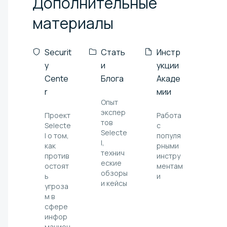
Дополнительные
материалы
Securit
Стать
Инстр
y
и
укции
Cente
Блога
Акаде
r
мии
Опыт
экспер
Проект
Работа
тов
Selecte
с
Selecte
l о том,
популя
l,
как
рными
технич
против
инстру
еские
остоят
ментам
обзоры
ь
и
и кейсы
угроза
м в
сфере
инфор
мацион