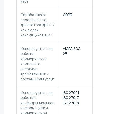
карт
Обрабатывают
GDPR
Можно офо
персональные
DPA и SCC
данные граждан ЕС
или людей
находящихся в ЕС
Используется для
AICPA SOC
Отчет о
работы
2®
соответств
коммерческих
2®
компаний с
высокими
требованиями к
поставщикам услуг
Используется для
ISO 27001,
Сертифика
работы с
ISO 27017,
ISO/IEC
конфиденциальной
ISO 27018
27001:2022
информацией и
коммерческой