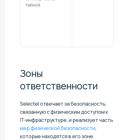
Сертифика
тайной
ISO/IEC 270
Сертифика
ISO/IEC 270
Зоны
ответственности
Selectel отвечает за безопасность,
связанную с физическим доступом к
IT-инфраструктуре, и реализует часть
мер физической безопасности
,
которые находятся в его зоне