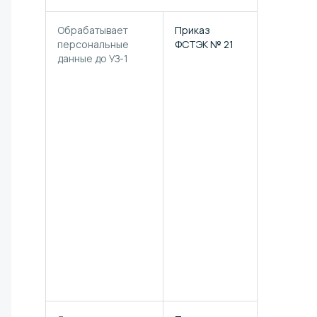
Обрабатывает
Приказ
Выписка из
персональные
ФСТЭК № 21
документа
данные до УЗ-1
«Модель уг
нарушител
безопасно
информаци
инженерно
инфраструк
центров
обработки
данных,
предостав
в рамках ус
„Аттестова
сегмент ЦО
Акционерн
общества
„Селектел“