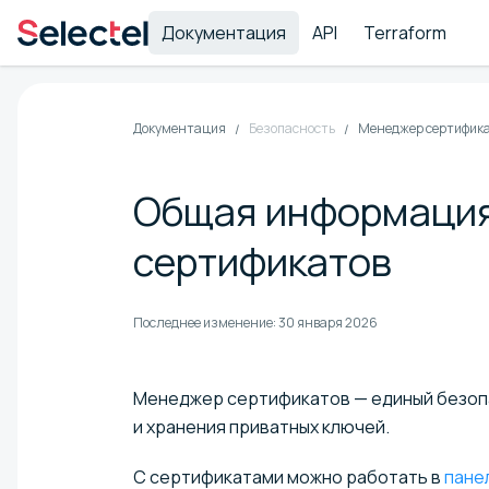
Документация
API
Terraform
Документация
Безопасность
Менеджер сертифик
Общая информация
сертификатов
Последнее изменение:
30 января 2026
Менеджер сертификатов — единый безопас
и хранения приватных ключей.
С сертификатами можно работать в
пане