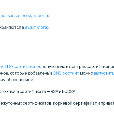
и пользователей
,
проекты
.
охраняются в
аудит-логах
.
ть TLS-сертификаты
, полученные в центрах сертификации
нов, которые добавлены в
DNS-хостинг
, можно
выпустит
ким обновлением.
го ключа сертификата — RSA и ECDSA.
межуточных сертификатов, корневой сертификат и прива