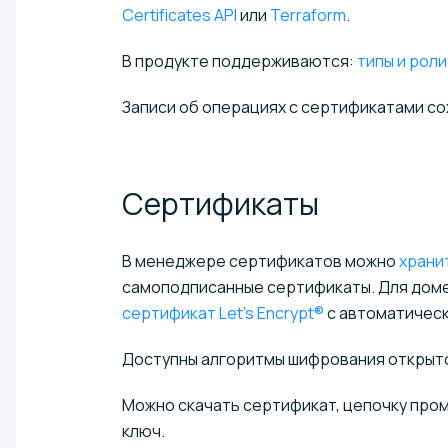
Certificates API
или
Terraform
.
В продукте поддерживаются:
типы и рол
Записи об операциях с сертификатами с
Сертификаты
В менеджере сертификатов можно
храни
самоподписанные сертификаты. Для доме
сертификат Let’s Encrypt®
с автоматичес
Доступны алгоритмы шифрования открыто
Можно скачать сертификат, цепочку про
ключ.