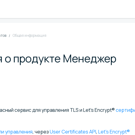
атов
Общая информация
 о продукте Менеджер
ный сервис для управления TLS и Let’s Encrypt®
сертиф
ли управления
, через
User Certificates API
,
Let’s Encrypt®