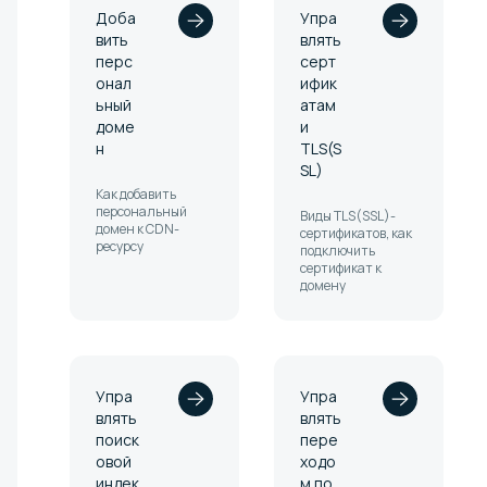
Доба
Упра
вить
влять
перс
cерт
онал
ифик
ьный
атам
доме
и
н
TLS(S
SL)
Как добавить
персональный
Виды TLS(SSL)-
домен к CDN-
сертификатов, как
ресурсу
подключить
сертификат к
домену
Упра
Упра
влять
влять
поиск
пере
овой
ходо
индек
м по