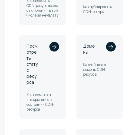
Как включить
CDN-ресурс после
Как дублировать
отключения, в том
CDN-ресурс
числе за неуплату
Посм
Доме
отре
ны
ть
стату
Какие бывают
домены CDN-
с
ресурса
ресу
рса
Как посмотреть
информацию о
состоянии CDN-
ресурса