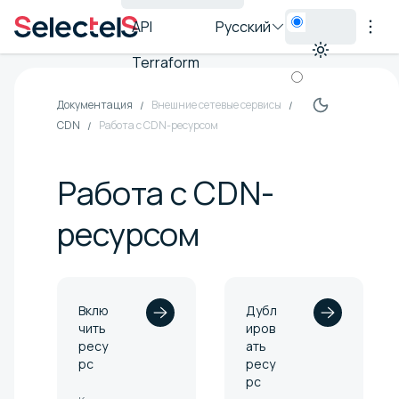
API
Русский
Terraform
Документация
Внешние сетевые сервисы
CDN
Работа с CDN-ресурсом
Работа с CDN-
ресурсом
Вклю
Дубл
чить
иров
ресу
ать
рс
ресу
рс