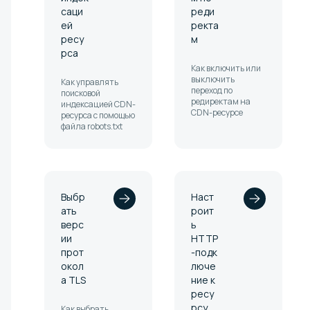
саци
реди
ей
ректа
ресу
м
рса
Как включить или
выключить
Как управлять
переход по
поисковой
редиректам на
индексацией CDN-
CDN-ресурсе
ресурса с помощью
файла robots.txt
Выбр
Наст
ать
роит
верс
ь
ии
HTTP
прот
-подк
окол
люче
а TLS
ние к
ресу
рсу
Как выбрать