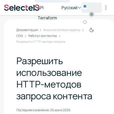
API
Русский
Terraform
Документация
Внешние сетевые сервисы
CDN
Работа с контентом
Разрешить HTTP-методы запроса
Разрешить
использование
HTTP-методов
запроса контента
Последнее изменение:
26 июня 2026