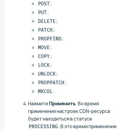
;
POST
;
PUT
;
DELETE
;
PATCH
;
PROPFIND
;
MOVE
;
COPY
;
LOCK
;
UNLOCK
;
PROPPATCH
.
MKCOL
Нажмите
Применить
. Во время
применения настроек CDN-ресурса
будет находиться в статусе
. В это время применение
PROCESSING