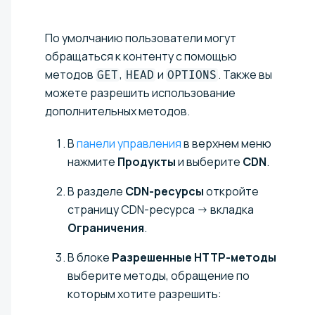
По умолчанию пользователи могут
обращаться к контенту с помощью
методов
,
и
. Также вы
GET
HEAD
OPTIONS
можете разрешить использование
дополнительных методов.
В
панели управления
в верхнем меню
нажмите
Продукты
и выберите
CDN
.
В разделе
CDN-ресурсы
откройте
страницу CDN-ресурса → вкладка
Ограничения
.
В блоке
Разрешенные HTTP-методы
выберите методы, обращение по
которым хотите разрешить: