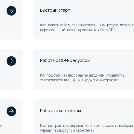
Быстрый старт
Как начать работу с CDN: создать CDN-ресурс, добавит
персональный домен, проверить работу CDN
Работа с CDN-ресурсом
Как подключить персональный домен, управлять
сертификатами TLS(SSL) и другие инструкции
Работа с контентом
у
Как настроить кэширование, оптимизировать изображ
управлять доступом к контенту