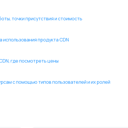
оты, точки присутствия и стоимость
а использования продукта CDN
 CDN, где посмотреть цены
сурсам с помощью типов пользователей и их ролей