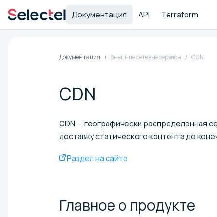
Документация
API
Terraform
Документация
Внешние сетевые сервисы
CDN
CDN
CDN — географически распределенная се
доставку статического контента до кон
Раздел на сайте
Главное о
продукте