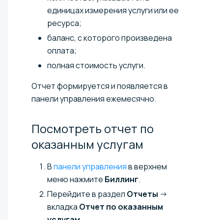
единицах измерения услуги или ее
ресурса;
баланс, с которого произведена
оплата;
полная стоимость услуги.
Отчет формируется и появляется в
панели управления ежемесячно.
Посмотреть отчет по
оказанным
услугам
В
панели управления
в верхнем
меню нажмите
Биллинг
.
Перейдите в раздел
Отчеты
→
вкладка
Отчет по оказанным
услугам
.