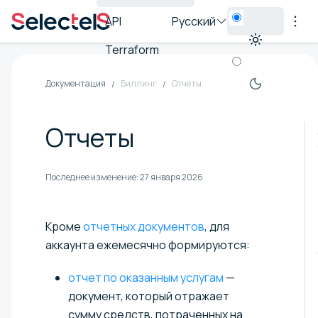
API
Русский
Terraform
Документация
Биллинг
Отчеты
Отчеты
Последнее изменение:
27 января 2026
Кроме
отчетных документов
, для
аккаунта ежемесячно формируются:
отчет по оказанным услугам
—
документ, который отражает
сумму средств, потраченных на