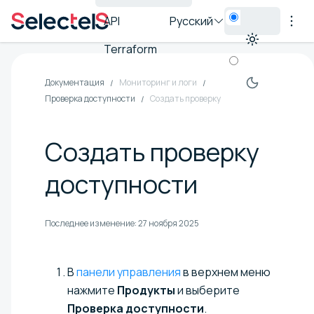
API
Русский
Terraform
Документация
Мониторинг и логи
Проверка доступности
Создать проверку
Создать проверку
доступности
Последнее изменение:
27 ноября 2025
В
панели управления
в верхнем меню
нажмите
Продукты
и выберите
Проверка доступности
.