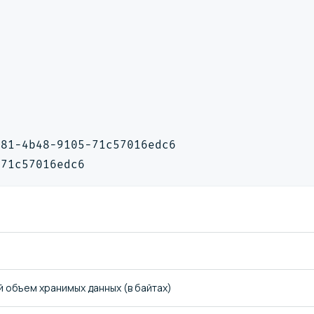
681-4b48-9105-71c57016edc6
-71c57016edc6
 объем хранимых данных (в байтах)