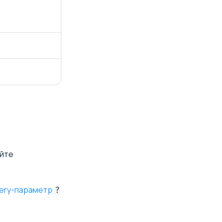
уйте
ery-параметр
?