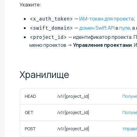
Укажите:
—
IAM-токен для проекта
;
<x_auth_token>
—
домен Swift API
в
пуле
, 
<swift_domain>
— идентификатор проекта. 
<project_id>
меню проектов →
Управление проектами
. 
Хранилище
HEAD
/v1/
{project_id}
Получ
GET
/v1/
{project_id}
Получе
POST
/v1/
{project_id}
Управ