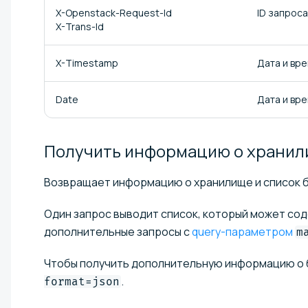
X-Openstack-Request-Id
ID запроса
X-Trans-Id
X-Timestamp
Дата и вре
Date
Дата и вр
Получить информацию о хранил
Возвращает информацию о хранилище и список б
Один запрос выводит список, который может соде
дополнительные запросы с
query-параметром
m
Чтобы получить дополнительную информацию о ба
.
format=json