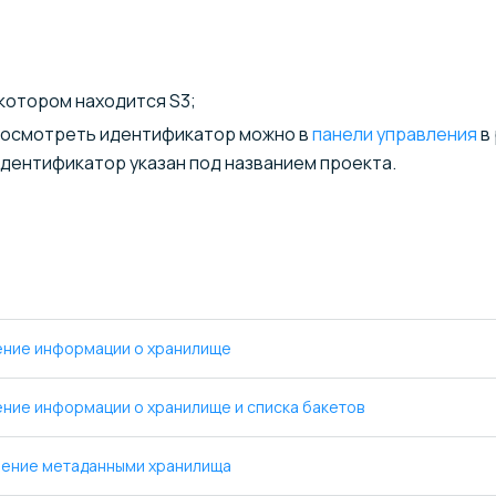
в котором находится S3;
Посмотреть идентификатор можно в
панели управления
в
Идентификатор указан под названием проекта.
ение информации о хранилище
ние информации о хранилище и списка бакетов
ление метаданными хранилища