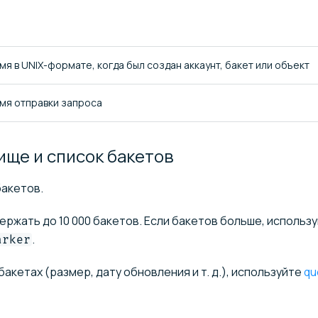
мя в UNIX-формате, когда был создан аккаунт, бакет или объект
емя отправки запроса
ище и список
бакетов
акетов.
ржать до 10 000 бакетов. Если бакетов больше, использ
.
arker
кетах (размер, дату обновления и т. д.), используйте
qu