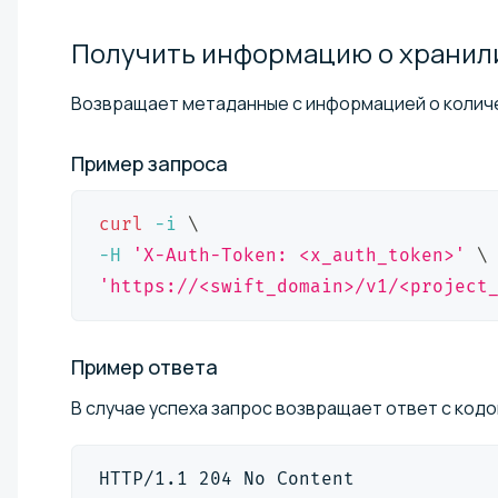
Получить информацию о
хранил
Возвращает метаданные с информацией о количе
Пример
запроса
curl
-i
\
-H
'X-Auth-Token: <x_auth_token>'
\
'https://<swift_domain>/v1/<project
Пример
ответа
В случае успеха запрос возвращает ответ с кодо
HTTP/1.1 204 No Content