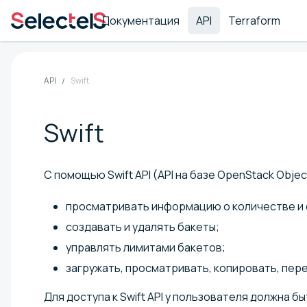
Документация
API
Terraform
API
Swift
Swift
С помощью Swift API (API на базе OpenStack Obje
просматривать информацию о количестве и о
создавать и удалять бакеты;
управлять лимитами бакетов;
загружать, просматривать, копировать, пере
Для доступа к Swift API у пользователя должна б