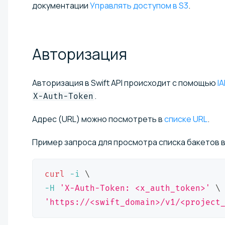
документации
Управлять доступом в S3
.
Авторизация
Авторизация в Swift API происходит с помощью
I
.
X-Auth-Token
Адрес (URL) можно посмотреть в
списке URL
.
Пример запроса для просмотра списка бакетов в
curl
-i
\
-H
'X-Auth-Token: <x_auth_token>'
\
'https://<swift_domain>/v1/<project