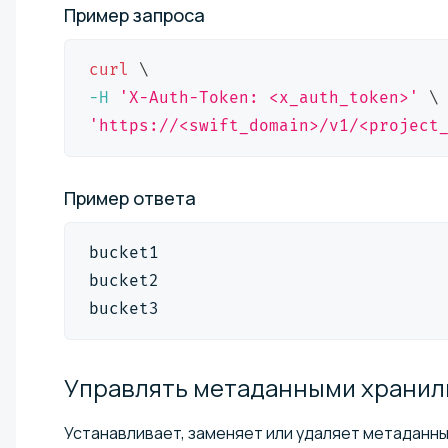
Пример
запроса
curl
\
-H
'X-Auth-Token: <x_auth_token>'
\
'https://<swift_domain>/v1/<project
Пример
ответа
bucket1
bucket2
bucket3
Управлять метаданными
хранил
Устанавливает, заменяет или удаляет метаданные