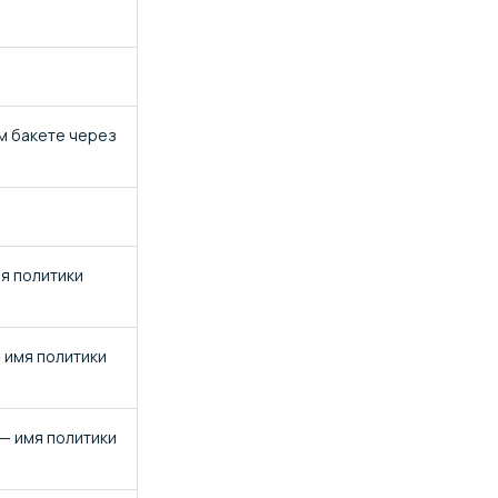
ом бакете через
мя политики
— имя политики
 — имя политики