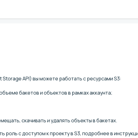
ct Storage API) вы можете работать с ресурсами S3:
бъеме бакетов и объектов в рамках аккаунта;
мещать, скачивать и удалять объекты в бакетах.
ыть роль с доступом к проекту в S3, подробнее в инструкц