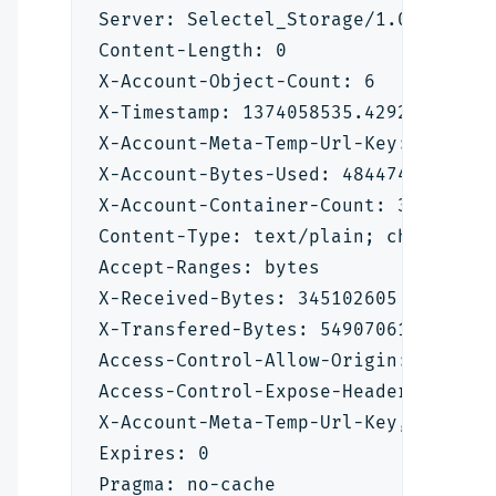
Server: Selectel_Storage/1.0
Content-Length: 0
X-Account-Object-Count: 6
X-Timestamp: 1374058535.42927
X-Account-Meta-Temp-Url-Key: *****
X-Account-Bytes-Used: 484474
X-Account-Container-Count: 3
Content-Type: text/plain; charset=u
Accept-Ranges: bytes
X-Received-Bytes: 345102605
X-Transfered-Bytes: 54907061
Access-Control-Allow-Origin: *
Access-Control-Expose-Headers: X-Ac
X-Account-Meta-Temp-Url-Key, X-Acco
Expires: 0
Pragma: no-cache