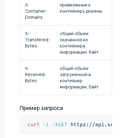
X-
привязанные к
Container-
контейнеру домены
Domains
X-
общий объем
Transfered-
скачанной из
Bytes
контейнера
информации, байт
X-
общий объем
Received-
загруженной в
Bytes
контейнер
информации, байт
Пример
запроса
curl
-i
-XGET
 https://api.selcdn.ru