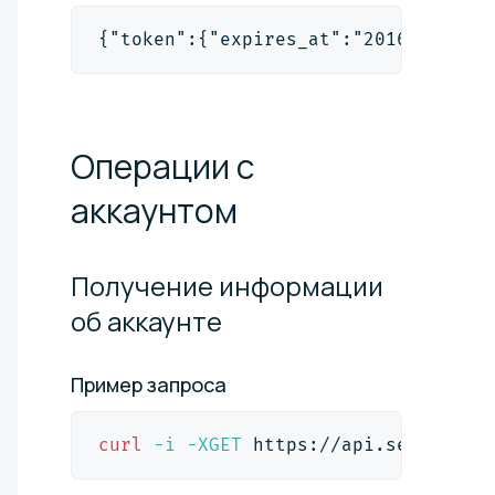
{"token":{"expires_at":"2016-05-21T
Операции с
аккаунтом
Получение информации
об
аккаунте
Пример
запроса
curl
-i
-XGET
 https://api.selcdn.ru