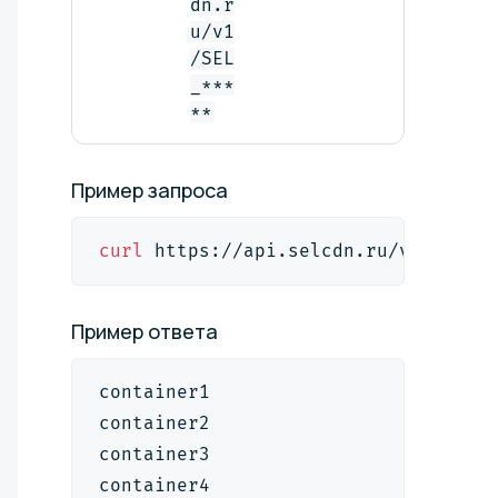
dn.r
на текущий
момент
u/v1
/SEL
_***
**
Пример
запроса
curl
 https://api.selcdn.ru/v1/SEL_*
Пример
ответа
container1
container2
container3
container4