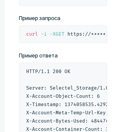
Пример
запроса
curl
-i
-XGET
 https://*****.selcdn.
Пример
ответа
HTTP/1.1 200 OK
Server: Selectel_Storage/1.0
X-Account-Object-Count: 6
X-Timestamp: 1374058535.42927
X-Account-Meta-Temp-Url-Key: ******
X-Account-Bytes-Used: 484474
X-Account-Container-Count: 3