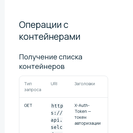
Операции с
контейнерами
Получение списка
контейнеров
Тип
URI
Заголовки
Описание
запроса
GET
X-Auth-
Возвращае
http
Token —
список
s://
токен
контейнер
api.
авторизации
доступных 
selc
хранилище