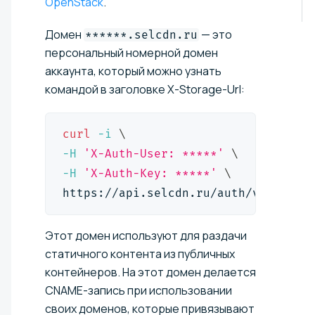
OpenStack
.
Домен
— это
******.selcdn.ru
персональный номерной домен
аккаунта, который можно узнать
командой в заголовке X-Storage-Url:
curl
-i
\
-H
'X-Auth-User: *****'
\
-H
'X-Auth-Key: *****'
\
https://api.selcdn.ru/auth/v1.0
Этот домен используют для раздачи
статичного контента из публичных
контейнеров. На этот домен делается
CNAME-запись при использовании
своих доменов, которые привязывают