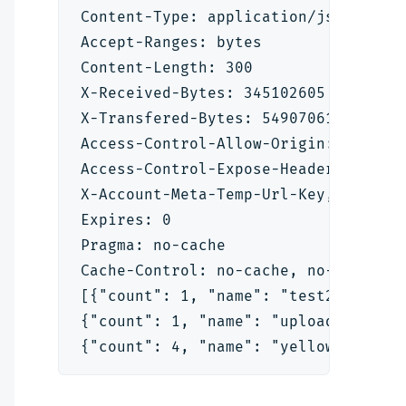
Content-Type: application/json; cha
Accept-Ranges: bytes
Content-Length: 300
X-Received-Bytes: 345102605
X-Transfered-Bytes: 54907061
Access-Control-Allow-Origin: *
Access-Control-Expose-Headers: X-Ac
X-Account-Meta-Temp-Url-Key, X-Acco
Expires: 0
Pragma: no-cache
Cache-Control: no-cache, no-store, 
[{"count": 1, "name": "test2", "rx_
{"count": 1, "name": "upload", "rx_
{"count": 4, "name": "yellow", "rx_