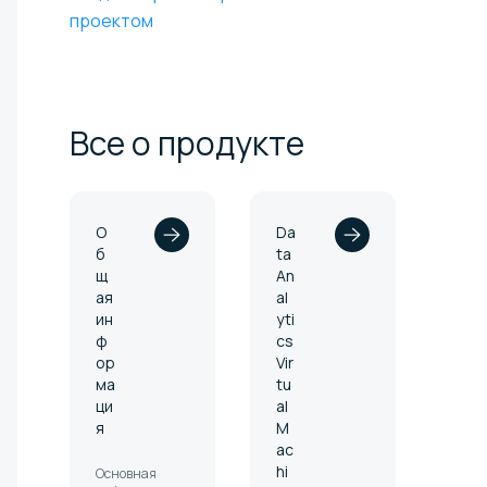
проектом
Все о
продукте
О
Da
б
ta
щ
An
ая
al
ин
yti
ф
cs
ор
Vir
ма
tu
ци
al
я
M
ac
hi
Основная