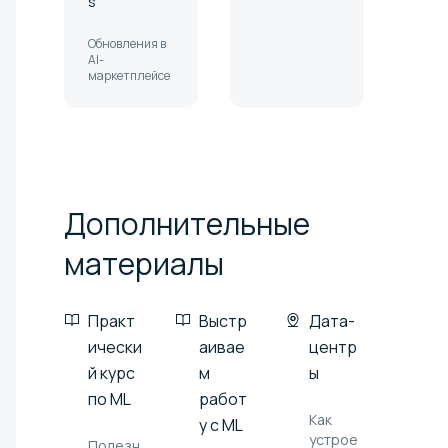
s
Обновления в
AI-
маркетплейсе
Дополнительные
материалы
Практ
Выстр
Дата-
ически
аивае
центр
й курс
м
ы
по ML
работ
Как
у с ML
устрое
Полезн