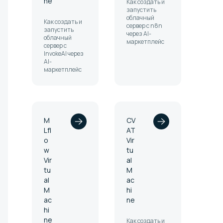
ne
Как создать и
запустить
облачный
Как создать и
сервер с n8n
запустить
через AI-
облачный
маркетплейс
сервер с
InvokeAI через
AI-
маркетплейс
M
CV
Lfl
AT
o
Vir
w
tu
Vir
al
tu
M
al
ac
M
hi
ac
ne
hi
ne
Как создать и