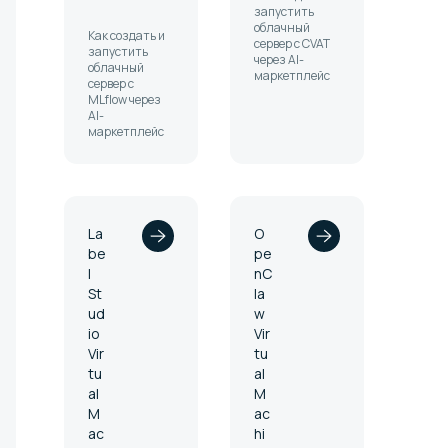
запустить
облачный
Как создать и
сервер с CVAT
запустить
через AI-
облачный
маркетплейс
сервер с
MLflow через
AI-
маркетплейс
La
O
be
pe
l
nC
St
la
ud
w
io
Vir
Vir
tu
tu
al
al
M
M
ac
ac
hi