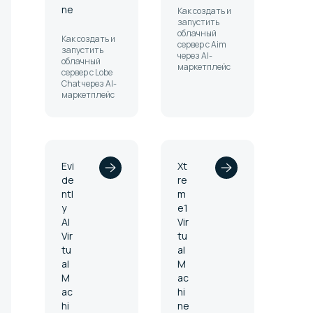
ne
Как создать и
запустить
облачный
Как создать и
сервер с Aim
запустить
через AI-
облачный
маркетплейс
сервер с Lobe
Chat через AI-
маркетплейс
Evi
Xt
de
re
ntl
m
y
e1
AI
Vir
Vir
tu
tu
al
al
M
M
ac
ac
hi
hi
ne