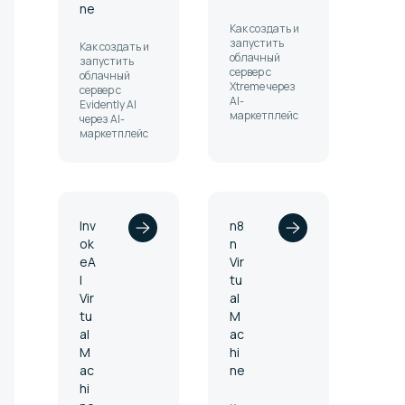
ne
Как создать и
запустить
Как создать и
облачный
запустить
сервер с
облачный
Xtreme через
сервер с
AI-
Evidently AI
маркетплейс
через AI-
маркетплейс
Inv
n8
ok
n
eA
Vir
I
tu
Vir
al
tu
M
al
ac
M
hi
ac
ne
hi