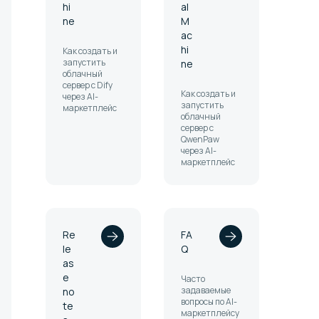
hi
al
ne
M
ac
hi
Как создать и
запустить
ne
облачный
сервер с Dify
Как создать и
через AI-
запустить
маркетплейс
облачный
сервер с
QwenPaw
через AI-
маркетплейс
Re
FA
le
Q
as
e
Часто
задаваемые
no
вопросы по AI-
te
маркетплейсу