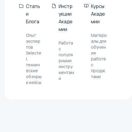
Стать
Инстр
Курсы
и
укции
Акаде
Блога
Акаде
мии
мии
Опыт
Матери
экспер
алы для
Работа
тов
обучен
с
Selecte
ия
популя
l,
работе
рными
технич
с
инстру
еские
продук
ментам
обзоры
тами
и
и кейсы