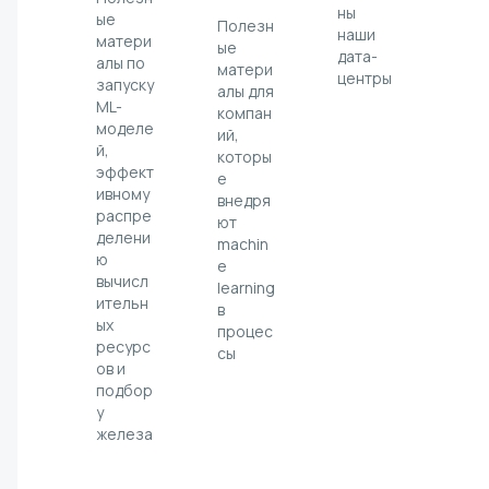
ны
ые
Полезн
наши
матери
ые
дата-
алы по
матери
центры
запуску
алы для
ML-
компан
моделе
ий,
й,
которы
эффект
е
ивному
внедря
распре
ют
делени
machin
ю
e
вычисл
learning
ительн
в
ых
процес
ресурс
сы
ов и
подбор
у
железа