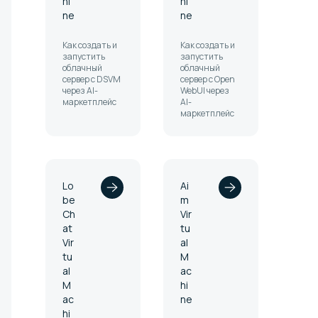
hi
hi
ne
ne
Как создать и
Как создать и
запустить
запустить
облачный
облачный
сервер с DSVM
сервер с Open
через AI-
WebUI через
маркетплейс
AI-
маркетплейс
Lo
Ai
be
m
Ch
Vir
at
tu
Vir
al
tu
M
al
ac
M
hi
ac
ne
hi