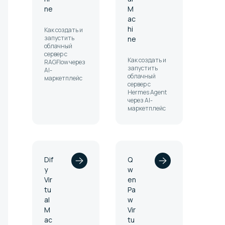
ne
M
ac
hi
Как создать и
запустить
ne
облачный
сервер с
Как создать и
RAGFlow через
запустить
AI-
облачный
маркетплейс
сервер с
Hermes Agent
через AI-
маркетплейс
Dif
Q
y
w
Vir
en
tu
Pa
al
w
M
Vir
ac
tu