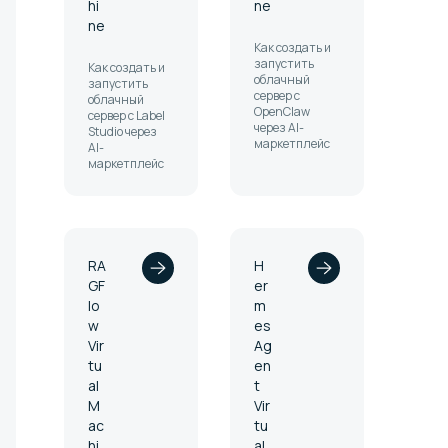
hi
ne
ne
Как создать и
запустить
Как создать и
облачный
запустить
сервер с
облачный
OpenClaw
сервер с Label
через AI-
Studio через
маркетплейс
AI-
маркетплейс
RA
H
GF
er
lo
m
w
es
Vir
Ag
tu
en
al
t
M
Vir
ac
tu
hi
al