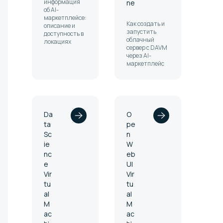
информация
ne
об AI-
маркетплейсе:
Как создать и
описание и
запустить
доступность в
облачный
локациях
сервер с DAVM
через AI-
маркетплейс
Da
O
ta
pe
Sc
n
ie
W
nc
eb
e
UI
Vir
Vir
tu
tu
al
al
M
M
ac
ac