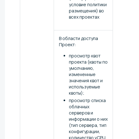
условие политики
размещения) во
всех проектах
В области доступа
Проект:
просмотр квот
проекта (квоты по
умолчанию,
измененные
значения квот и
используемые
квоты);
просмотр списка
облачных
серверов и
информации о них
(тип сервера, тип
конфигурации,
количество vCPU,