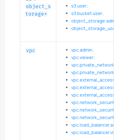
s3.user
;
object_s
s3.bucket.user
;
torage*
object_storage
:admin
;
object_storage_user
vpc.admin
;
vpc
vpc.viewer
;
vpc.private_network.admin
;
vpc.private_network.viewer
;
vpc.external_access.admin
;
vpc.external_access.user
;
vpc.external_access.viewer
;
vpc.network_security.admin
;
vpc.network_security.user
;
vpc.network_security.viewer
;
vpc.load_balancer.admin
;
vpc.load_balancer.viewer