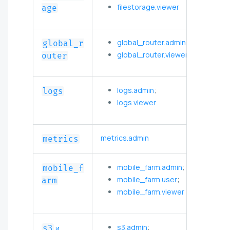
filestorage.viewer
age
global_router.admin
;
global_r
global_router.viewer
outer
logs.admin
;
logs
logs.viewer
metrics.admin
metrics
mobile_farm.admin
;
mobile_f
mobile_farm.user
;
arm
mobile_farm.viewer
s3.admin
;
s3
и