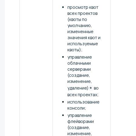
просмотр квот
всех проектов
(квоты по
умолчанию,
измененные
значения квот и
используемые
квоты);
управление
облачными
серверами
(создание,
изменение,
удаление)
*
во
всех проектах;
использование
консоли;
управление
флейворами
(создание,
изменение,