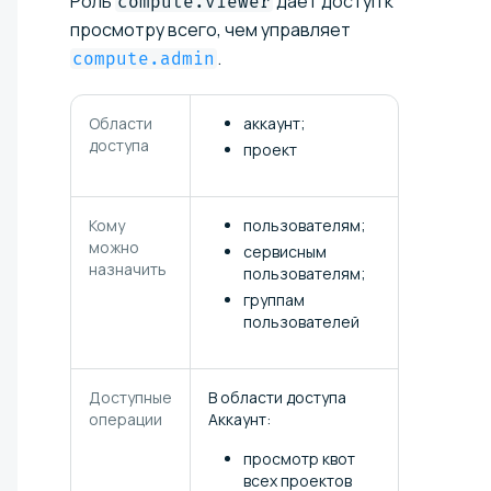
Роль
дает доступ к
compute.viewer
просмотру всего, чем управляет
.
compute.admin
Области
аккаунт;
доступа
проект
Кому
пользователям;
можно
сервисным
назначить
пользователям;
группам
пользователей
Доступные
В области доступа
операции
Аккаунт:
просмотр квот
всех проектов