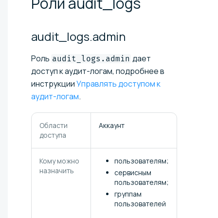
Роли
audit_logs
audit_logs.admin
Роль
дает
audit_logs.admin
доступ к аудит-логам, подробнее в
инструкции
Управлять доступом к
аудит-логам
.
Области
Аккаунт
доступа
Кому можно
пользователям;
назначить
сервисным
пользователям;
группам
пользователей