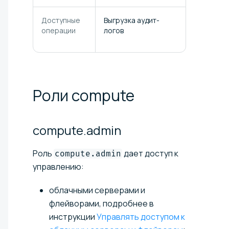
Доступные
Выгрузка аудит-
операции
логов
Роли
compute
compute.admin
Роль
дает доступ к
compute.admin
управлению:
облачными серверами и
флейворами, подробнее в
инструкции
Управлять доступом к