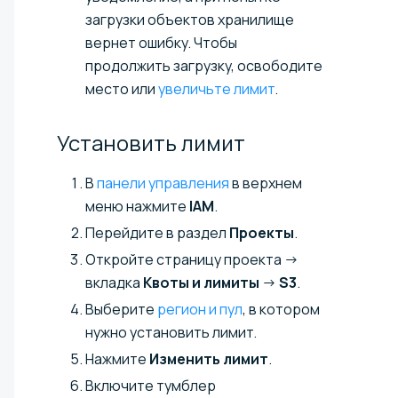
загрузки объектов хранилище
вернет ошибку. Чтобы
продолжить загрузку, освободите
место или
увеличьте лимит
.
Установить
лимит
В
панели управления
в верхнем
меню нажмите
IAM
.
Перейдите в раздел
Проекты
.
Откройте страницу проекта →
вкладка
Квоты и лимиты
→
S3
.
Выберите
регион и пул
, в котором
нужно установить лимит.
Нажмите
Изменить лимит
.
Включите тумблер