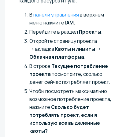
каждого ресурса и пула.
В
панели управления
в верхнем
меню нажмите
IAM
.
Перейдите в раздел
Проекты
.
Откройте страницу проекта
→ вкладка
Квоты и лимиты
→
Облачная платформа
.
В строке
Текущее потребление
проекта
посмотрите, сколько
денег сейчас потребляет проект.
Чтобы посмотреть максимально
возможное потребление проекта,
нажмите
Сколько будет
потреблять проект, если я
использую все выделенные
квоты?