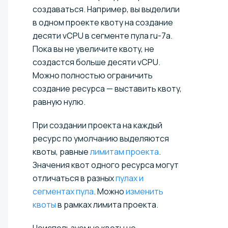
создаваться. Например, вы выделили
в одном проекте квоту на создание
десяти vCPU в сегменте пула ru-7a.
Пока вы не увеличите квоту, не
создастся больше десяти vCPU.
Можно полностью ограничить
создание ресурса — выставить квоту,
равную нулю.
При создании проекта на каждый
ресурс по умолчанию выделяются
квоты, равные
лимитам проекта
.
Значения квот одного ресурса могут
отличаться в разных
пулах и
сегментах пула
. Можно
изменить
квоты
в рамках лимита проекта.
Неиспользуемые квоты не