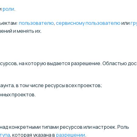
и
роли
.
бъектам:
пользователю
,
сервисному пользователю
или
гр
ений и менять их.
есурсов, на которую выдается разрешение. Областью дос
каунта, в том числе ресурсы всех проектов;
нных проектов.
над конкретными типами ресурсов или настроек. Роль
тупа
, которая указана в
разрешении
.