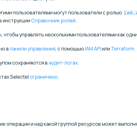
угими пользователями могут пользователи с ролью
iam.
в инструкции
Справочник ролей
.
ы
, чтобы управлять несколькими пользователями как одн
но в
панели управления
, с помощью
IAM API
или
Terraform
.
тупом сохраняются в
аудит-логах
.
тах Selectel
ограничено
.
кие операции и над какой группой ресурсов может выполн