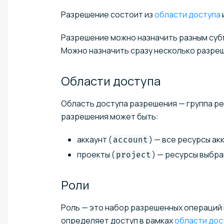
Разрешение состоит из
области доступа
Разрешение можно назначить разным су
Можно назначить сразу несколько разреш
Области
доступа
Область доступа разрешения — группа р
разрешения может быть:
аккаунт (
) — все ресурсы ак
account
проекты (
) — ресурсы выбра
project
Роли⁠​
Роль — это набор разрешенных операций 
определяет доступ в рамках
области дос