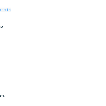
.
admin
им.
ять