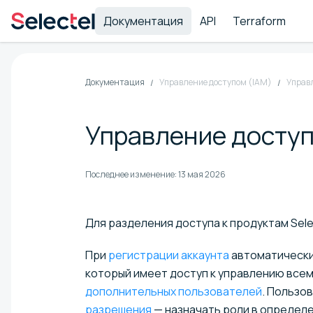
Документация
API
Terraform
Документация
Управление доступом (IAM)
Управ
Управление доступо
Последнее изменение:
13 мая 2026
Для разделения доступа к продуктам Sel
При
регистрации аккаунта
автоматически
который имеет доступ к управлению всем
дополнительных пользователей
. Пользо
разрешения
— назначать роли в определе