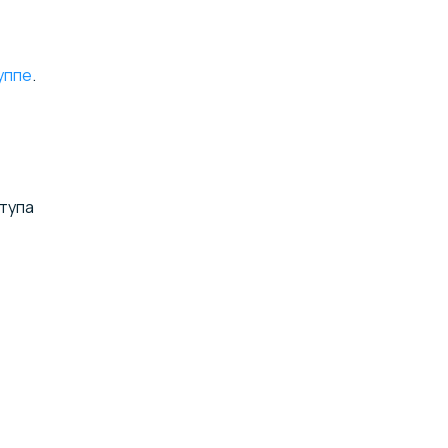
уппе
.
тупа