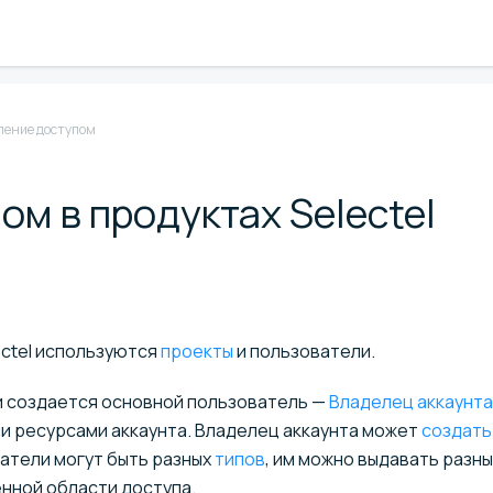
ление доступом
м в продуктах Selectel
ectel используются
проекты
и пользователи.
 создается основной пользователь —
Владелец аккаунта
и ресурсами аккаунта. Владелец аккаунта может
создать
ватели могут быть разных
типов
, им можно выдавать разн
нной области доступа.