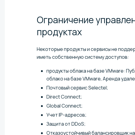
Ограничение управлен
продуктах
Некоторые продукты и сервисы не подде
иметь собственную систему доступов:
продукты облака на базе VMware: Пу
облако на базе VMware, Аренда удале
Почтовый сервис Selectel;
Direct Connect;
Global Connect;
Учет IP-адресов;
Защита от DDoS;
Отказоустойчивый балансировщик на